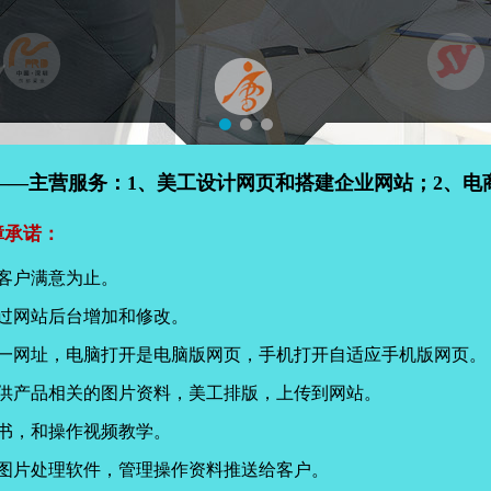
——主营服务：1、美工设计网页和搭建企业网站；2、电
障承诺：
客户满意为止。
过网站后台增加和修改。
同一网址，电脑打开是电脑版网页，手机打开自适应手机版网页。
提供产品相关的图片资料，美工排版，上传到网站。
书，和操作视频教学。
页图片处理软件，管理操作资料推送给客户。