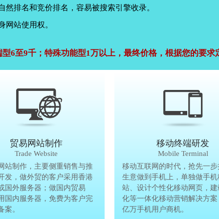
，自然排名和竞价排名，容易被搜索引擎收录。
身网站使用权。
端型6至9千；特殊功能型1万以上，最终价格，根据您的要求
公司官网建设
贸易网站制作
贸易网站制作
移动终端研发
Company Website
Trade Website
Trade Website
Mobile Terminal
效沟通，了解客户要做网
网站制作，主要侧重销售与推
贸易型网站制作，主要侧重销售与
移动互联网的时代，抢先一步
再将理念准确传达给客
开发，做外贸的客户采用香港
广方面开发，做外贸的客户采用香
生意做到手机上，单独做手机
户要做网站的要求，通过
或国外服务器；做国内贸易
服务器或国外服务器；做国内贸易
站、设计个性化移动网页，建
心设计，为客户定制高端
用国内服务器，免费为客户完
的，采用国内服务器，免费为客户
化等一体化移动营销解决方案
备案。
善网站备案。
亿万手机用户商机。