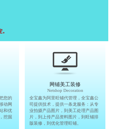
定。
移动终端研发
网铺美工装修
Mobile Terminal
Netshop Decoration
推
把您的
移动互联网的时代，抢先一步把您的
全宝鑫为阿里旺铺代管理，全宝鑫公
全宝鑫为阿
港
移动网
生意做到手机上，单独做手机移动网
司提供技术，提供一条龙服务：从专
司提供技术
站和优
站、设计个性化移动网页，建站和优
业拍摄产品图片，到美工处理产品图
业拍摄产品
完
，挖掘
化等一体化移动营销解决方案，挖掘
片，到上传产品资料图片，到旺铺排
片，到上传
亿万手机用户商机。
版装修，到优化管理旺铺。
版装修，到