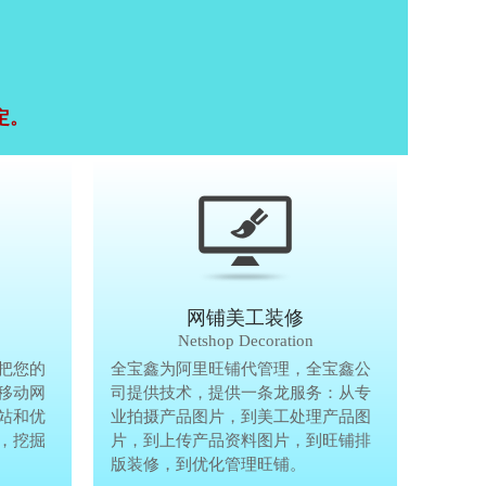
定。
移动终端研发
网铺美工装修
Mobile Terminal
Netshop Decoration
推
把您的
移动互联网的时代，抢先一步把您的
全宝鑫为阿里旺铺代管理，全宝鑫公
全宝鑫为阿
港
移动网
生意做到手机上，单独做手机移动网
司提供技术，提供一条龙服务：从专
司提供技术
站和优
站、设计个性化移动网页，建站和优
业拍摄产品图片，到美工处理产品图
业拍摄产品
完
，挖掘
化等一体化移动营销解决方案，挖掘
片，到上传产品资料图片，到旺铺排
片，到上传
亿万手机用户商机。
版装修，到优化管理旺铺。
版装修，到