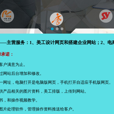
——主营服务：1、美工设计网页和搭建企业网站；2、电
障承诺：
客户满意为止。
过网站后台增加和修改。
同一网址，电脑打开是电脑版网页，手机打开自适应手机版网页。
提供产品相关的图片资料，美工排版，上传到网站。
书，和操作视频教学。
页图片处理软件，管理操作资料推送给客户。