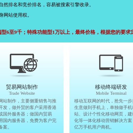
，自然排名和竞价排名，容易被搜索引擎收录。
身网站使用权。
端型6至9千；特殊功能型1万以上，最终价格，根据您的要求
公司官网建设
贸易网站制作
贸易网站制作
移动终端研发
Company Website
Trade Website
Trade Website
Mobile Terminal
效沟通，了解客户要做网
网站制作，主要侧重销售与推
贸易型网站制作，主要侧重销售与
移动互联网的时代，抢先一步
再将理念准确传达给客
开发，做外贸的客户采用香港
广方面开发，做外贸的客户采用香
生意做到手机上，单独做手机
户要做网站的要求，通过
或国外服务器；做国内贸易
服务器或国外服务器；做国内贸易
站、设计个性化移动网页，建
心设计，为客户定制高端
用国内服务器，免费为客户完
的，采用国内服务器，免费为客户
化等一体化移动营销解决方案
备案。
善网站备案。
亿万手机用户商机。