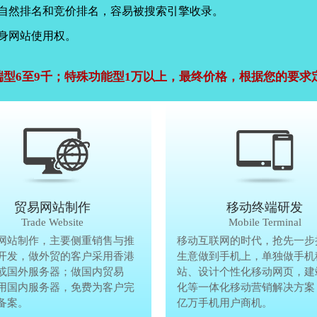
，自然排名和竞价排名，容易被搜索引擎收录。
身网站使用权。
端型6至9千；特殊功能型1万以上，最终价格，根据您的要求
公司官网建设
贸易网站制作
贸易网站制作
移动终端研发
Company Website
Trade Website
Trade Website
Mobile Terminal
效沟通，了解客户要做网
网站制作，主要侧重销售与推
贸易型网站制作，主要侧重销售与
移动互联网的时代，抢先一步
再将理念准确传达给客
开发，做外贸的客户采用香港
广方面开发，做外贸的客户采用香
生意做到手机上，单独做手机
户要做网站的要求，通过
或国外服务器；做国内贸易
服务器或国外服务器；做国内贸易
站、设计个性化移动网页，建
心设计，为客户定制高端
用国内服务器，免费为客户完
的，采用国内服务器，免费为客户
化等一体化移动营销解决方案
备案。
善网站备案。
亿万手机用户商机。