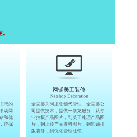
定。
移动终端研发
网铺美工装修
Mobile Terminal
Netshop Decoration
推
把您的
移动互联网的时代，抢先一步把您的
全宝鑫为阿里旺铺代管理，全宝鑫公
全宝鑫为阿
港
移动网
生意做到手机上，单独做手机移动网
司提供技术，提供一条龙服务：从专
司提供技术
站和优
站、设计个性化移动网页，建站和优
业拍摄产品图片，到美工处理产品图
业拍摄产品
完
，挖掘
化等一体化移动营销解决方案，挖掘
片，到上传产品资料图片，到旺铺排
片，到上传
亿万手机用户商机。
版装修，到优化管理旺铺。
版装修，到