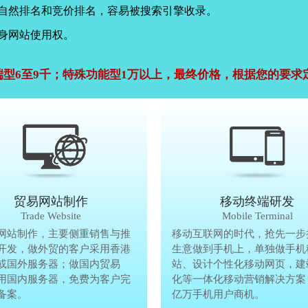
，自然排名和竞价排名，容易被搜索引擎收录。
身网站使用权。
端型6至9千；特殊功能型1万以上，最终价格，根据您的要求
公司官网建设
贸易网站制作
贸易网站制作
移动终端研发
Company Website
Trade Website
Trade Website
Mobile Terminal
效沟通，了解客户要做网
网站制作，主要侧重销售与推
贸易型网站制作，主要侧重销售与
移动互联网的时代，抢先一步
再将理念准确传达给客
开发，做外贸的客户采用香港
广方面开发，做外贸的客户采用香
生意做到手机上，单独做手机
户要做网站的要求，通过
或国外服务器；做国内贸易
服务器或国外服务器；做国内贸易
站、设计个性化移动网页，建
心设计，为客户定制高端
用国内服务器，免费为客户完
的，采用国内服务器，免费为客户
化等一体化移动营销解决方案
备案。
善网站备案。
亿万手机用户商机。