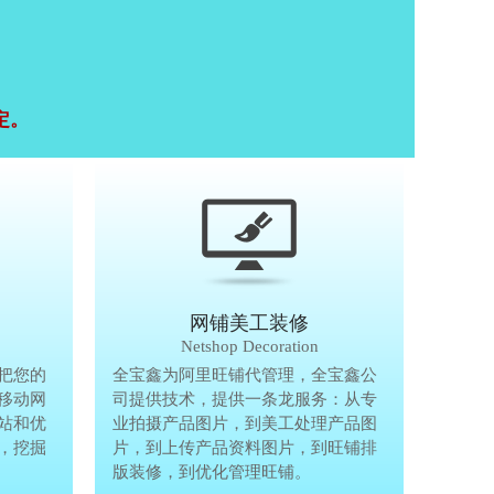
定。
移动终端研发
网铺美工装修
Mobile Terminal
Netshop Decoration
推
把您的
移动互联网的时代，抢先一步把您的
全宝鑫为阿里旺铺代管理，全宝鑫公
全宝鑫为阿
港
移动网
生意做到手机上，单独做手机移动网
司提供技术，提供一条龙服务：从专
司提供技术
站和优
站、设计个性化移动网页，建站和优
业拍摄产品图片，到美工处理产品图
业拍摄产品
完
，挖掘
化等一体化移动营销解决方案，挖掘
片，到上传产品资料图片，到旺铺排
片，到上传
亿万手机用户商机。
版装修，到优化管理旺铺。
版装修，到