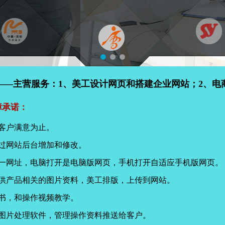
——主营服务：1、美工设计网页和搭建企业网站；2、电
障承诺：
客户满意为止。
过网站后台增加和修改。
同一网址，电脑打开是电脑版网页，手机打开自适应手机版网页。
提供产品相关的图片资料，美工排版，上传到网站。
书，和操作视频教学。
页图片处理软件，管理操作资料推送给客户。