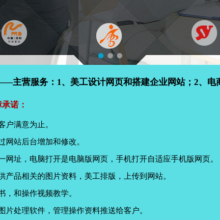
——主营服务：1、美工设计网页和搭建企业网站；2、电
障承诺：
客户满意为止。
过网站后台增加和修改。
同一网址，电脑打开是电脑版网页，手机打开自适应手机版网页。
提供产品相关的图片资料，美工排版，上传到网站。
书，和操作视频教学。
页图片处理软件，管理操作资料推送给客户。