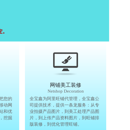
定。
移动终端研发
网铺美工装修
Mobile Terminal
Netshop Decoration
推
把您的
移动互联网的时代，抢先一步把您的
全宝鑫为阿里旺铺代管理，全宝鑫公
全宝鑫为阿
港
移动网
生意做到手机上，单独做手机移动网
司提供技术，提供一条龙服务：从专
司提供技术
站和优
站、设计个性化移动网页，建站和优
业拍摄产品图片，到美工处理产品图
业拍摄产品
完
，挖掘
化等一体化移动营销解决方案，挖掘
片，到上传产品资料图片，到旺铺排
片，到上传
亿万手机用户商机。
版装修，到优化管理旺铺。
版装修，到