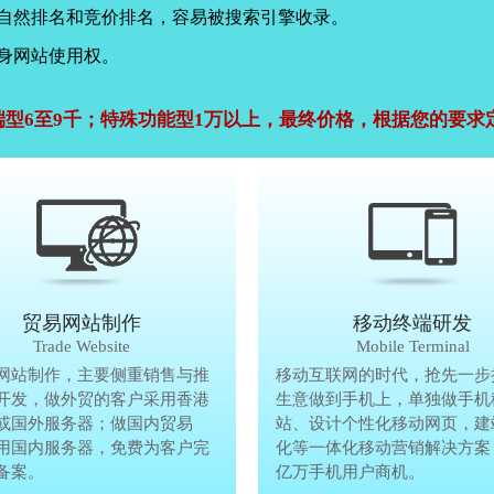
，自然排名和竞价排名，容易被搜索引擎收录。
身网站使用权。
端型6至9千；特殊功能型1万以上，最终价格，根据您的要求
公司官网建设
贸易网站制作
贸易网站制作
移动终端研发
Company Website
Trade Website
Trade Website
Mobile Terminal
效沟通，了解客户要做网
网站制作，主要侧重销售与推
贸易型网站制作，主要侧重销售与
移动互联网的时代，抢先一步
再将理念准确传达给客
开发，做外贸的客户采用香港
广方面开发，做外贸的客户采用香
生意做到手机上，单独做手机
户要做网站的要求，通过
或国外服务器；做国内贸易
服务器或国外服务器；做国内贸易
站、设计个性化移动网页，建
心设计，为客户定制高端
用国内服务器，免费为客户完
的，采用国内服务器，免费为客户
化等一体化移动营销解决方案
备案。
善网站备案。
亿万手机用户商机。