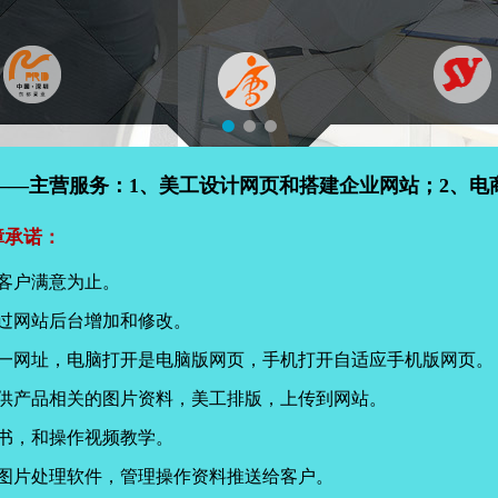
——主营服务：1、美工设计网页和搭建企业网站；2、电
障承诺：
客户满意为止。
过网站后台增加和修改。
同一网址，电脑打开是电脑版网页，手机打开自适应手机版网页。
提供产品相关的图片资料，美工排版，上传到网站。
书，和操作视频教学。
页图片处理软件，管理操作资料推送给客户。