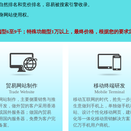
，自然排名和竞价排名，容易被搜索引擎收录。
身网站使用权。
端型6至9千；特殊功能型1万以上，最终价格，根据您的要求
公司官网建设
贸易网站制作
贸易网站制作
移动终端研发
Company Website
Trade Website
Trade Website
Mobile Terminal
效沟通，了解客户要做网
网站制作，主要侧重销售与推
贸易型网站制作，主要侧重销售与
移动互联网的时代，抢先一步
再将理念准确传达给客
开发，做外贸的客户采用香港
广方面开发，做外贸的客户采用香
生意做到手机上，单独做手机
户要做网站的要求，通过
或国外服务器；做国内贸易
服务器或国外服务器；做国内贸易
站、设计个性化移动网页，建
心设计，为客户定制高端
用国内服务器，免费为客户完
的，采用国内服务器，免费为客户
化等一体化移动营销解决方案
备案。
善网站备案。
亿万手机用户商机。