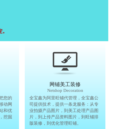
定。
移动终端研发
网铺美工装修
Mobile Terminal
Netshop Decoration
推
把您的
移动互联网的时代，抢先一步把您的
全宝鑫为阿里旺铺代管理，全宝鑫公
全宝鑫为阿
港
移动网
生意做到手机上，单独做手机移动网
司提供技术，提供一条龙服务：从专
司提供技术
站和优
站、设计个性化移动网页，建站和优
业拍摄产品图片，到美工处理产品图
业拍摄产品
完
，挖掘
化等一体化移动营销解决方案，挖掘
片，到上传产品资料图片，到旺铺排
片，到上传
亿万手机用户商机。
版装修，到优化管理旺铺。
版装修，到