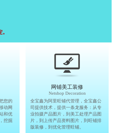
定。
移动终端研发
网铺美工装修
Mobile Terminal
Netshop Decoration
推
把您的
移动互联网的时代，抢先一步把您的
全宝鑫为阿里旺铺代管理，全宝鑫公
全宝鑫为阿
港
移动网
生意做到手机上，单独做手机移动网
司提供技术，提供一条龙服务：从专
司提供技术
站和优
站、设计个性化移动网页，建站和优
业拍摄产品图片，到美工处理产品图
业拍摄产品
完
，挖掘
化等一体化移动营销解决方案，挖掘
片，到上传产品资料图片，到旺铺排
片，到上传
亿万手机用户商机。
版装修，到优化管理旺铺。
版装修，到