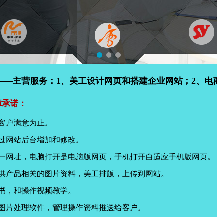
——主营服务：1、美工设计网页和搭建企业网站；2、电
障承诺：
客户满意为止。
过网站后台增加和修改。
同一网址，电脑打开是电脑版网页，手机打开自适应手机版网页。
提供产品相关的图片资料，美工排版，上传到网站。
书，和操作视频教学。
页图片处理软件，管理操作资料推送给客户。