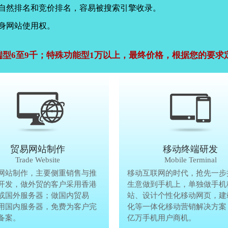
，自然排名和竞价排名，容易被搜索引擎收录。
身网站使用权。
端型6至9千；特殊功能型1万以上，最终价格，根据您的要求
公司官网建设
贸易网站制作
贸易网站制作
移动终端研发
Company Website
Trade Website
Trade Website
Mobile Terminal
效沟通，了解客户要做网
网站制作，主要侧重销售与推
贸易型网站制作，主要侧重销售与
移动互联网的时代，抢先一步
再将理念准确传达给客
开发，做外贸的客户采用香港
广方面开发，做外贸的客户采用香
生意做到手机上，单独做手机
户要做网站的要求，通过
或国外服务器；做国内贸易
服务器或国外服务器；做国内贸易
站、设计个性化移动网页，建
心设计，为客户定制高端
用国内服务器，免费为客户完
的，采用国内服务器，免费为客户
化等一体化移动营销解决方案
备案。
善网站备案。
亿万手机用户商机。