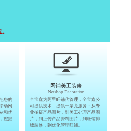
定。
移动终端研发
网铺美工装修
Mobile Terminal
Netshop Decoration
推
把您的
移动互联网的时代，抢先一步把您的
全宝鑫为阿里旺铺代管理，全宝鑫公
全宝鑫为阿
港
移动网
生意做到手机上，单独做手机移动网
司提供技术，提供一条龙服务：从专
司提供技术
站和优
站、设计个性化移动网页，建站和优
业拍摄产品图片，到美工处理产品图
业拍摄产品
完
，挖掘
化等一体化移动营销解决方案，挖掘
片，到上传产品资料图片，到旺铺排
片，到上传
亿万手机用户商机。
版装修，到优化管理旺铺。
版装修，到