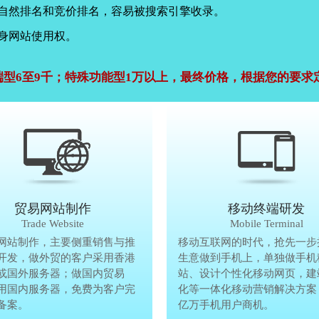
，自然排名和竞价排名，容易被搜索引擎收录。
身网站使用权。
端型6至9千；特殊功能型1万以上，最终价格，根据您的要求
公司官网建设
贸易网站制作
贸易网站制作
移动终端研发
Company Website
Trade Website
Trade Website
Mobile Terminal
效沟通，了解客户要做网
网站制作，主要侧重销售与推
贸易型网站制作，主要侧重销售与
移动互联网的时代，抢先一步
再将理念准确传达给客
开发，做外贸的客户采用香港
广方面开发，做外贸的客户采用香
生意做到手机上，单独做手机
户要做网站的要求，通过
或国外服务器；做国内贸易
服务器或国外服务器；做国内贸易
站、设计个性化移动网页，建
心设计，为客户定制高端
用国内服务器，免费为客户完
的，采用国内服务器，免费为客户
化等一体化移动营销解决方案
备案。
善网站备案。
亿万手机用户商机。