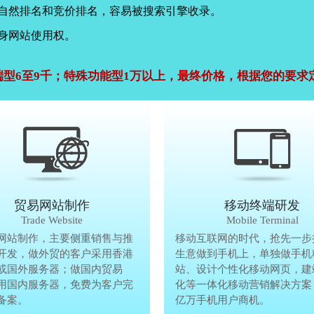
，自然排名和竞价排名，容易被搜索引擎收录。
身网站使用权。
端型6至9千；特殊功能型1万以上，最终价格，根据您的要求
公司官网建设
贸易网站制作
贸易网站制作
移动终端研发
Company Website
Trade Website
Trade Website
Mobile Terminal
效沟通，了解客户要做网
网站制作，主要侧重销售与推
贸易型网站制作，主要侧重销售与
移动互联网的时代，抢先一步
再将理念准确传达给客
开发，做外贸的客户采用香港
广方面开发，做外贸的客户采用香
生意做到手机上，单独做手机
户要做网站的要求，通过
或国外服务器；做国内贸易
服务器或国外服务器；做国内贸易
站、设计个性化移动网页，建
心设计，为客户定制高端
用国内服务器，免费为客户完
的，采用国内服务器，免费为客户
化等一体化移动营销解决方案
备案。
善网站备案。
亿万手机用户商机。