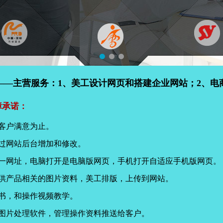
——主营服务：1、美工设计网页和搭建企业网站；2、电
障承诺：
客户满意为止。
过网站后台增加和修改。
同一网址，电脑打开是电脑版网页，手机打开自适应手机版网页。
提供产品相关的图片资料，美工排版，上传到网站。
书，和操作视频教学。
页图片处理软件，管理操作资料推送给客户。