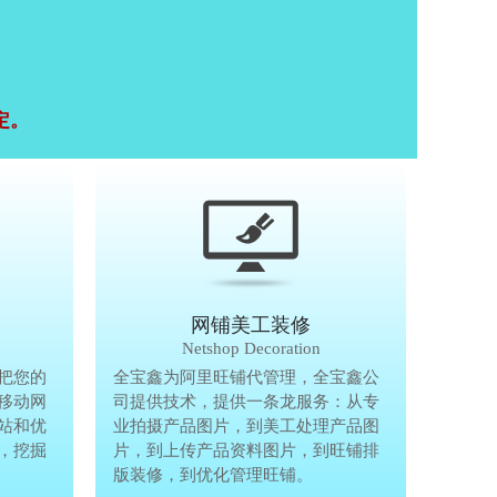
定。
移动终端研发
网铺美工装修
Mobile Terminal
Netshop Decoration
推
把您的
移动互联网的时代，抢先一步把您的
全宝鑫为阿里旺铺代管理，全宝鑫公
全宝鑫为阿
港
移动网
生意做到手机上，单独做手机移动网
司提供技术，提供一条龙服务：从专
司提供技术
站和优
站、设计个性化移动网页，建站和优
业拍摄产品图片，到美工处理产品图
业拍摄产品
完
，挖掘
化等一体化移动营销解决方案，挖掘
片，到上传产品资料图片，到旺铺排
片，到上传
亿万手机用户商机。
版装修，到优化管理旺铺。
版装修，到