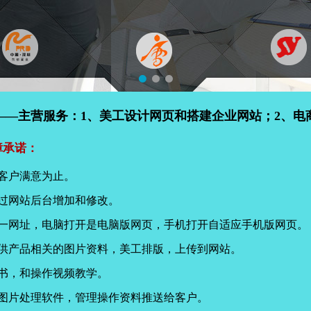
——主营服务：1、美工设计网页和搭建企业网站；2、电
障承诺：
客户满意为止。
过网站后台增加和修改。
同一网址，电脑打开是电脑版网页，手机打开自适应手机版网页。
提供产品相关的图片资料，美工排版，上传到网站。
书，和操作视频教学。
页图片处理软件，管理操作资料推送给客户。