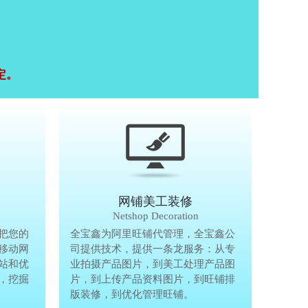
定。
移动终端研发
网铺美工装修
Mobile Terminal
Netshop Decoration
推
把您的
移动互联网的时代，抢先一步把您的
全宝鑫为阿里旺铺代管理，全宝鑫公
全宝鑫为阿
港
移动网
生意做到手机上，单独做手机移动网
司提供技术，提供一条龙服务：从专
司提供技术
站和优
站、设计个性化移动网页，建站和优
业拍摄产品图片，到美工处理产品图
业拍摄产品
完
，挖掘
化等一体化移动营销解决方案，挖掘
片，到上传产品资料图片，到旺铺排
片，到上传
亿万手机用户商机。
版装修，到优化管理旺铺。
版装修，到