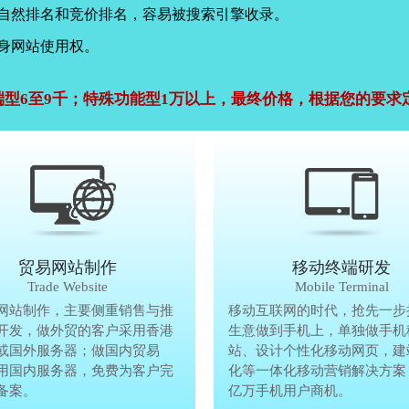
，自然排名和竞价排名，容易被搜索引擎收录。
身网站使用权。
端型6至9千；特殊功能型1万以上，最终价格，根据您的要求
公司官网建设
贸易网站制作
贸易网站制作
移动终端研发
Company Website
Trade Website
Trade Website
Mobile Terminal
效沟通，了解客户要做网
网站制作，主要侧重销售与推
贸易型网站制作，主要侧重销售与
移动互联网的时代，抢先一步
再将理念准确传达给客
开发，做外贸的客户采用香港
广方面开发，做外贸的客户采用香
生意做到手机上，单独做手机
户要做网站的要求，通过
或国外服务器；做国内贸易
服务器或国外服务器；做国内贸易
站、设计个性化移动网页，建
心设计，为客户定制高端
用国内服务器，免费为客户完
的，采用国内服务器，免费为客户
化等一体化移动营销解决方案
备案。
善网站备案。
亿万手机用户商机。