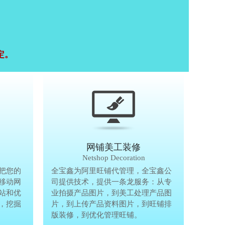
定。
移动终端研发
网铺美工装修
Mobile Terminal
Netshop Decoration
推
把您的
移动互联网的时代，抢先一步把您的
全宝鑫为阿里旺铺代管理，全宝鑫公
全宝鑫为阿
港
移动网
生意做到手机上，单独做手机移动网
司提供技术，提供一条龙服务：从专
司提供技术
站和优
站、设计个性化移动网页，建站和优
业拍摄产品图片，到美工处理产品图
业拍摄产品
完
，挖掘
化等一体化移动营销解决方案，挖掘
片，到上传产品资料图片，到旺铺排
片，到上传
亿万手机用户商机。
版装修，到优化管理旺铺。
版装修，到