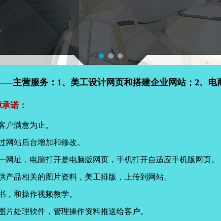
——主营服务：1、美工设计网页和搭建企业网站；2、电
障承诺：
客户满意为止。
过网站后台增加和修改。
同一网址，电脑打开是电脑版网页，手机打开自适应手机版网页。
提供产品相关的图片资料，美工排版，上传到网站。
书，和操作视频教学。
页图片处理软件，管理操作资料推送给客户。