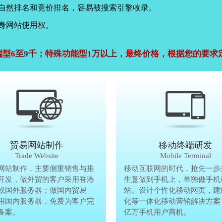
，自然排名和竞价排名，容易被搜索引擎收录。
身网站使用权。
端型6至9千；特殊功能型1万以上，最终价格，根据您的要求
公司官网建设
贸易网站制作
贸易网站制作
移动终端研发
Company Website
Trade Website
Trade Website
Mobile Terminal
效沟通，了解客户要做网
网站制作，主要侧重销售与推
贸易型网站制作，主要侧重销售与
移动互联网的时代，抢先一步
再将理念准确传达给客
开发，做外贸的客户采用香港
广方面开发，做外贸的客户采用香
生意做到手机上，单独做手机
户要做网站的要求，通过
或国外服务器；做国内贸易
服务器或国外服务器；做国内贸易
站、设计个性化移动网页，建
心设计，为客户定制高端
用国内服务器，免费为客户完
的，采用国内服务器，免费为客户
化等一体化移动营销解决方案
备案。
善网站备案。
亿万手机用户商机。