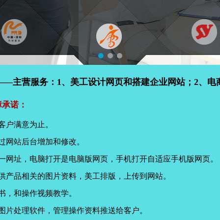
——主营服务：1、美工设计网页和搭建企业网站；2、电
障承诺：
客户满意为止。
过网站后台增加和修改。
同一网址，电脑打开是电脑版网页，手机打开自适应手机版网页。
提供产品相关的图片资料，美工排版，上传到网站。
书，和操作视频教学。
页图片处理软件，管理操作资料推送给客户。