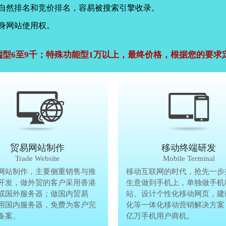
，自然排名和竞价排名，容易被搜索引擎收录。
身网站使用权。
端型6至9千；特殊功能型1万以上，最终价格，根据您的要求
公司官网建设
贸易网站制作
贸易网站制作
移动终端研发
Company Website
Trade Website
Trade Website
Mobile Terminal
效沟通，了解客户要做网
网站制作，主要侧重销售与推
贸易型网站制作，主要侧重销售与
移动互联网的时代，抢先一步
再将理念准确传达给客
开发，做外贸的客户采用香港
广方面开发，做外贸的客户采用香
生意做到手机上，单独做手机
户要做网站的要求，通过
或国外服务器；做国内贸易
服务器或国外服务器；做国内贸易
站、设计个性化移动网页，建
心设计，为客户定制高端
用国内服务器，免费为客户完
的，采用国内服务器，免费为客户
化等一体化移动营销解决方案
备案。
善网站备案。
亿万手机用户商机。