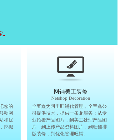
定。
移动终端研发
网铺美工装修
Mobile Terminal
Netshop Decoration
推
把您的
移动互联网的时代，抢先一步把您的
全宝鑫为阿里旺铺代管理，全宝鑫公
全宝鑫为阿
港
移动网
生意做到手机上，单独做手机移动网
司提供技术，提供一条龙服务：从专
司提供技术
站和优
站、设计个性化移动网页，建站和优
业拍摄产品图片，到美工处理产品图
业拍摄产品
完
，挖掘
化等一体化移动营销解决方案，挖掘
片，到上传产品资料图片，到旺铺排
片，到上传
亿万手机用户商机。
版装修，到优化管理旺铺。
版装修，到