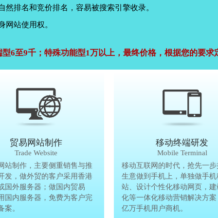
，自然排名和竞价排名，容易被搜索引擎收录。
身网站使用权。
端型6至9千；特殊功能型1万以上，最终价格，根据您的要求
公司官网建设
贸易网站制作
贸易网站制作
移动终端研发
Company Website
Trade Website
Trade Website
Mobile Terminal
效沟通，了解客户要做网
网站制作，主要侧重销售与推
贸易型网站制作，主要侧重销售与
移动互联网的时代，抢先一步
再将理念准确传达给客
开发，做外贸的客户采用香港
广方面开发，做外贸的客户采用香
生意做到手机上，单独做手机
户要做网站的要求，通过
或国外服务器；做国内贸易
服务器或国外服务器；做国内贸易
站、设计个性化移动网页，建
心设计，为客户定制高端
用国内服务器，免费为客户完
的，采用国内服务器，免费为客户
化等一体化移动营销解决方案
备案。
善网站备案。
亿万手机用户商机。