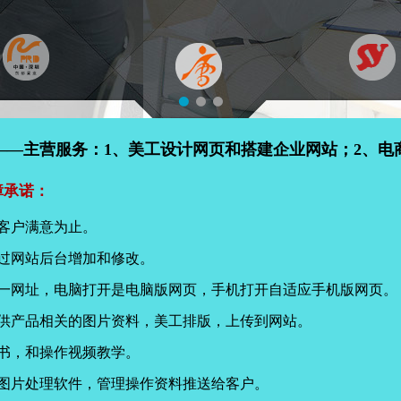
——主营服务：1、美工设计网页和搭建企业网站；2、电
障承诺：
客户满意为止。
过网站后台增加和修改。
同一网址，电脑打开是电脑版网页，手机打开自适应手机版网页。
提供产品相关的图片资料，美工排版，上传到网站。
书，和操作视频教学。
页图片处理软件，管理操作资料推送给客户。