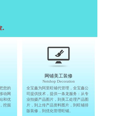
定。
移动终端研发
网铺美工装修
Mobile Terminal
Netshop Decoration
推
把您的
移动互联网的时代，抢先一步把您的
全宝鑫为阿里旺铺代管理，全宝鑫公
全宝鑫为阿
港
移动网
生意做到手机上，单独做手机移动网
司提供技术，提供一条龙服务：从专
司提供技术
站和优
站、设计个性化移动网页，建站和优
业拍摄产品图片，到美工处理产品图
业拍摄产品
完
，挖掘
化等一体化移动营销解决方案，挖掘
片，到上传产品资料图片，到旺铺排
片，到上传
亿万手机用户商机。
版装修，到优化管理旺铺。
版装修，到