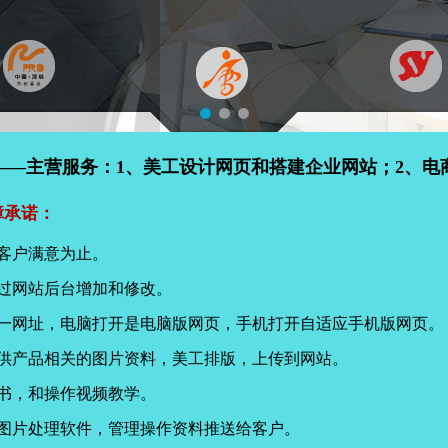
——主营服务：1、美工设计网页和搭建企业网站；2、电
障承诺：
客户满意为止。
过网站后台增加和修改。
同一网址，电脑打开是电脑版网页，手机打开自适应手机版网页。
提供产品相关的图片资料，美工排版，上传到网站。
书，和操作视频教学。
页图片处理软件，管理操作资料推送给客户。