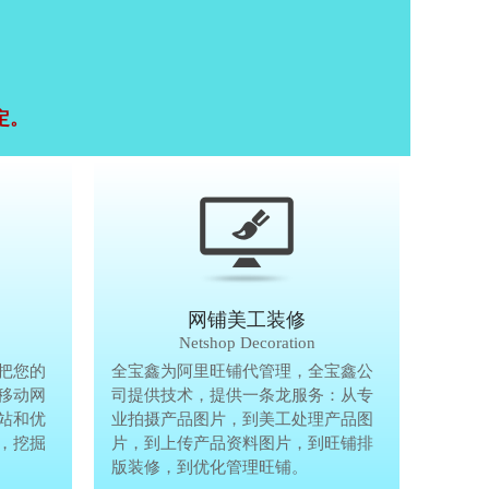
定。
移动终端研发
网铺美工装修
Mobile Terminal
Netshop Decoration
推
把您的
移动互联网的时代，抢先一步把您的
全宝鑫为阿里旺铺代管理，全宝鑫公
全宝鑫为阿
港
移动网
生意做到手机上，单独做手机移动网
司提供技术，提供一条龙服务：从专
司提供技术
站和优
站、设计个性化移动网页，建站和优
业拍摄产品图片，到美工处理产品图
业拍摄产品
完
，挖掘
化等一体化移动营销解决方案，挖掘
片，到上传产品资料图片，到旺铺排
片，到上传
亿万手机用户商机。
版装修，到优化管理旺铺。
版装修，到