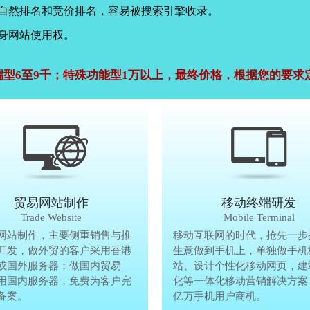
，自然排名和竞价排名，容易被搜索引擎收录。
身网站使用权。
端型6至9千；特殊功能型1万以上，最终价格，根据您的要求
公司官网建设
贸易网站制作
贸易网站制作
移动终端研发
Company Website
Trade Website
Trade Website
Mobile Terminal
效沟通，了解客户要做网
网站制作，主要侧重销售与推
贸易型网站制作，主要侧重销售与
移动互联网的时代，抢先一步
再将理念准确传达给客
开发，做外贸的客户采用香港
广方面开发，做外贸的客户采用香
生意做到手机上，单独做手机
户要做网站的要求，通过
或国外服务器；做国内贸易
服务器或国外服务器；做国内贸易
站、设计个性化移动网页，建
心设计，为客户定制高端
用国内服务器，免费为客户完
的，采用国内服务器，免费为客户
化等一体化移动营销解决方案
备案。
善网站备案。
亿万手机用户商机。