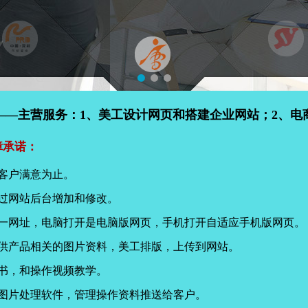
——主营服务：1、美工设计网页和搭建企业网站；2、电
障承诺：
客户满意为止。
过网站后台增加和修改。
同一网址，电脑打开是电脑版网页，手机打开自适应手机版网页。
提供产品相关的图片资料，美工排版，上传到网站。
书，和操作视频教学。
页图片处理软件，管理操作资料推送给客户。