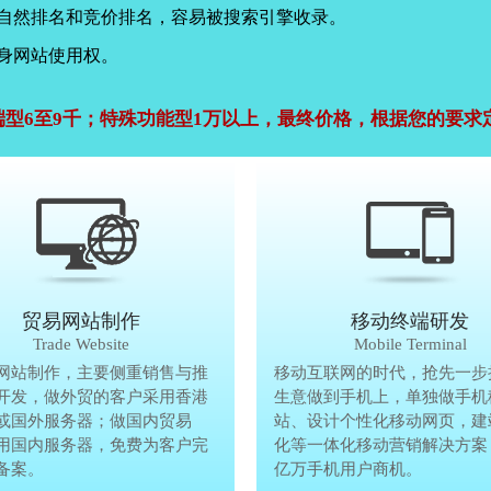
，自然排名和竞价排名，容易被搜索引擎收录。
身网站使用权。
端型6至9千；特殊功能型1万以上，最终价格，根据您的要求
公司官网建设
贸易网站制作
贸易网站制作
移动终端研发
Company Website
Trade Website
Trade Website
Mobile Terminal
效沟通，了解客户要做网
网站制作，主要侧重销售与推
贸易型网站制作，主要侧重销售与
移动互联网的时代，抢先一步
再将理念准确传达给客
开发，做外贸的客户采用香港
广方面开发，做外贸的客户采用香
生意做到手机上，单独做手机
户要做网站的要求，通过
或国外服务器；做国内贸易
服务器或国外服务器；做国内贸易
站、设计个性化移动网页，建
心设计，为客户定制高端
用国内服务器，免费为客户完
的，采用国内服务器，免费为客户
化等一体化移动营销解决方案
备案。
善网站备案。
亿万手机用户商机。