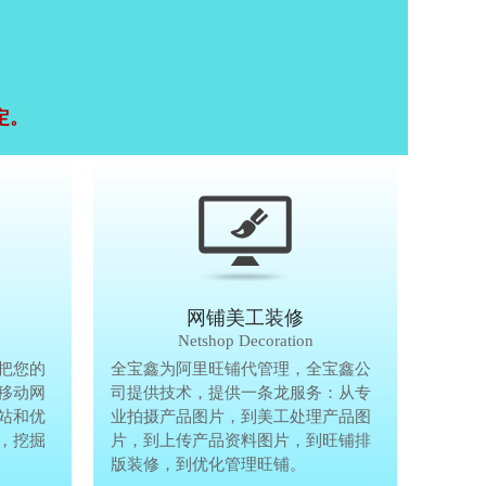
定。
移动终端研发
网铺美工装修
Mobile Terminal
Netshop Decoration
推
把您的
移动互联网的时代，抢先一步把您的
全宝鑫为阿里旺铺代管理，全宝鑫公
全宝鑫为阿
港
移动网
生意做到手机上，单独做手机移动网
司提供技术，提供一条龙服务：从专
司提供技术
站和优
站、设计个性化移动网页，建站和优
业拍摄产品图片，到美工处理产品图
业拍摄产品
完
，挖掘
化等一体化移动营销解决方案，挖掘
片，到上传产品资料图片，到旺铺排
片，到上传
亿万手机用户商机。
版装修，到优化管理旺铺。
版装修，到