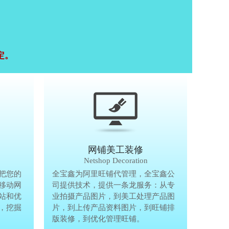
定。
移动终端研发
网铺美工装修
Mobile Terminal
Netshop Decoration
推
把您的
移动互联网的时代，抢先一步把您的
全宝鑫为阿里旺铺代管理，全宝鑫公
全宝鑫为阿
港
移动网
生意做到手机上，单独做手机移动网
司提供技术，提供一条龙服务：从专
司提供技术
站和优
站、设计个性化移动网页，建站和优
业拍摄产品图片，到美工处理产品图
业拍摄产品
完
，挖掘
化等一体化移动营销解决方案，挖掘
片，到上传产品资料图片，到旺铺排
片，到上传
亿万手机用户商机。
版装修，到优化管理旺铺。
版装修，到