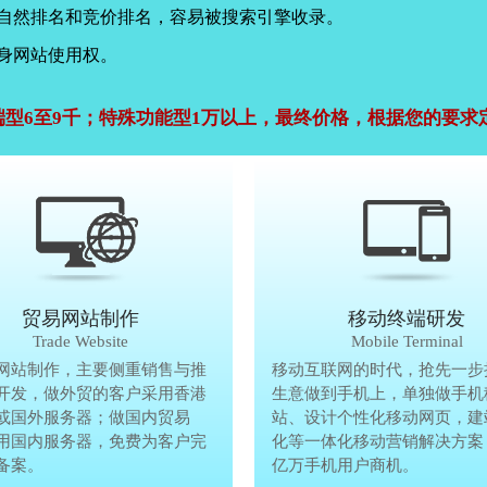
，自然排名和竞价排名，容易被搜索引擎收录。
身网站使用权。
端型6至9千；特殊功能型1万以上，最终价格，根据您的要求
公司官网建设
贸易网站制作
贸易网站制作
移动终端研发
Company Website
Trade Website
Trade Website
Mobile Terminal
效沟通，了解客户要做网
网站制作，主要侧重销售与推
贸易型网站制作，主要侧重销售与
移动互联网的时代，抢先一步
再将理念准确传达给客
开发，做外贸的客户采用香港
广方面开发，做外贸的客户采用香
生意做到手机上，单独做手机
户要做网站的要求，通过
或国外服务器；做国内贸易
服务器或国外服务器；做国内贸易
站、设计个性化移动网页，建
心设计，为客户定制高端
用国内服务器，免费为客户完
的，采用国内服务器，免费为客户
化等一体化移动营销解决方案
备案。
善网站备案。
亿万手机用户商机。