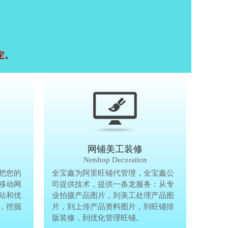
定。
移动终端研发
网铺美工装修
Mobile Terminal
Netshop Decoration
推
把您的
移动互联网的时代，抢先一步把您的
全宝鑫为阿里旺铺代管理，全宝鑫公
全宝鑫为阿
港
移动网
生意做到手机上，单独做手机移动网
司提供技术，提供一条龙服务：从专
司提供技术
站和优
站、设计个性化移动网页，建站和优
业拍摄产品图片，到美工处理产品图
业拍摄产品
完
，挖掘
化等一体化移动营销解决方案，挖掘
片，到上传产品资料图片，到旺铺排
片，到上传
亿万手机用户商机。
版装修，到优化管理旺铺。
版装修，到