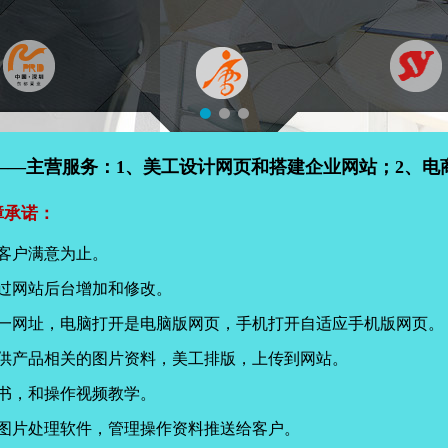
——主营服务：1、美工设计网页和搭建企业网站；2、电
障承诺：
客户满意为止。
过网站后台增加和修改。
同一网址，电脑打开是电脑版网页，手机打开自适应手机版网页。
提供产品相关的图片资料，美工排版，上传到网站。
书，和操作视频教学。
页图片处理软件，管理操作资料推送给客户。