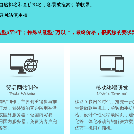
，自然排名和竞价排名，容易被搜索引擎收录。
身网站使用权。
端型6至9千；特殊功能型1万以上，最终价格，根据您的要求
公司官网建设
贸易网站制作
贸易网站制作
移动终端研发
Company Website
Trade Website
Trade Website
Mobile Terminal
效沟通，了解客户要做网
网站制作，主要侧重销售与推
贸易型网站制作，主要侧重销售与
移动互联网的时代，抢先一步
再将理念准确传达给客
开发，做外贸的客户采用香港
广方面开发，做外贸的客户采用香
生意做到手机上，单独做手机
户要做网站的要求，通过
或国外服务器；做国内贸易
服务器或国外服务器；做国内贸易
站、设计个性化移动网页，建
心设计，为客户定制高端
用国内服务器，免费为客户完
的，采用国内服务器，免费为客户
化等一体化移动营销解决方案
备案。
善网站备案。
亿万手机用户商机。