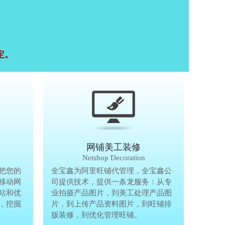
定。
移动终端研发
网铺美工装修
Mobile Terminal
Netshop Decoration
推
把您的
移动互联网的时代，抢先一步把您的
全宝鑫为阿里旺铺代管理，全宝鑫公
全宝鑫为阿
港
移动网
生意做到手机上，单独做手机移动网
司提供技术，提供一条龙服务：从专
司提供技术
站和优
站、设计个性化移动网页，建站和优
业拍摄产品图片，到美工处理产品图
业拍摄产品
完
，挖掘
化等一体化移动营销解决方案，挖掘
片，到上传产品资料图片，到旺铺排
片，到上传
亿万手机用户商机。
版装修，到优化管理旺铺。
版装修，到