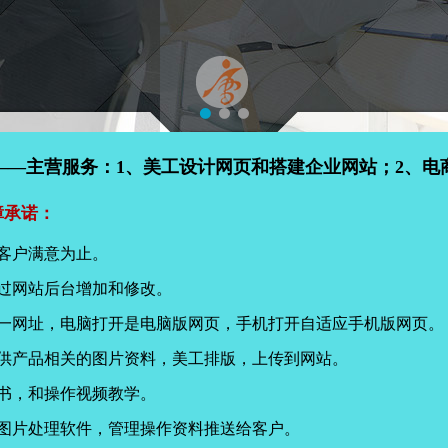
——主营服务：1、美工设计网页和搭建企业网站；2、电
障承诺：
客户满意为止。
过网站后台增加和修改。
同一网址，电脑打开是电脑版网页，手机打开自适应手机版网页。
提供产品相关的图片资料，美工排版，上传到网站。
书，和操作视频教学。
页图片处理软件，管理操作资料推送给客户。