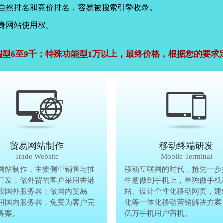
，自然排名和竞价排名，容易被搜索引擎收录。
身网站使用权。
端型6至9千；特殊功能型1万以上，最终价格，根据您的要求
公司官网建设
贸易网站制作
贸易网站制作
移动终端研发
Company Website
Trade Website
Trade Website
Mobile Terminal
效沟通，了解客户要做网
网站制作，主要侧重销售与推
贸易型网站制作，主要侧重销售与
移动互联网的时代，抢先一步
再将理念准确传达给客
开发，做外贸的客户采用香港
广方面开发，做外贸的客户采用香
生意做到手机上，单独做手机
户要做网站的要求，通过
或国外服务器；做国内贸易
服务器或国外服务器；做国内贸易
站、设计个性化移动网页，建
心设计，为客户定制高端
用国内服务器，免费为客户完
的，采用国内服务器，免费为客户
化等一体化移动营销解决方案
备案。
善网站备案。
亿万手机用户商机。