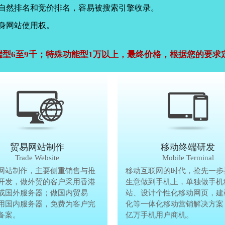
，自然排名和竞价排名，容易被搜索引擎收录。
身网站使用权。
端型6至9千；特殊功能型1万以上，最终价格，根据您的要求
公司官网建设
贸易网站制作
贸易网站制作
移动终端研发
Company Website
Trade Website
Trade Website
Mobile Terminal
效沟通，了解客户要做网
网站制作，主要侧重销售与推
贸易型网站制作，主要侧重销售与
移动互联网的时代，抢先一步
再将理念准确传达给客
开发，做外贸的客户采用香港
广方面开发，做外贸的客户采用香
生意做到手机上，单独做手机
户要做网站的要求，通过
或国外服务器；做国内贸易
服务器或国外服务器；做国内贸易
站、设计个性化移动网页，建
心设计，为客户定制高端
用国内服务器，免费为客户完
的，采用国内服务器，免费为客户
化等一体化移动营销解决方案
备案。
善网站备案。
亿万手机用户商机。