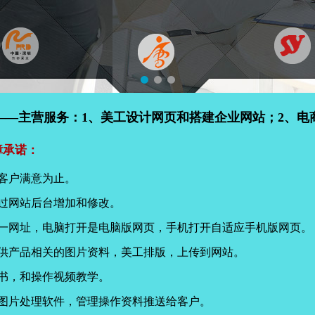
——主营服务：1、美工设计网页和搭建企业网站；2、电
障承诺：
客户满意为止。
过网站后台增加和修改。
同一网址，电脑打开是电脑版网页，手机打开自适应手机版网页。
提供产品相关的图片资料，美工排版，上传到网站。
书，和操作视频教学。
页图片处理软件，管理操作资料推送给客户。