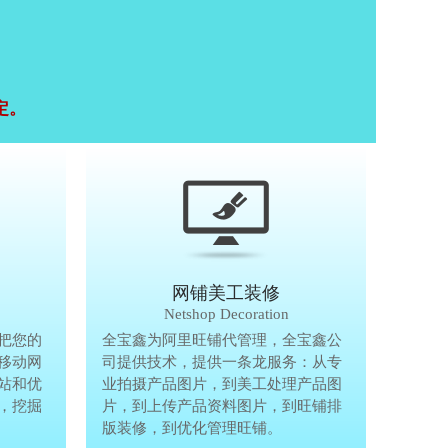
定。
移动终端研发
网铺美工装修
Mobile Terminal
Netshop Decoration
推
把您的
移动互联网的时代，抢先一步把您的
全宝鑫为阿里旺铺代管理，全宝鑫公
全宝鑫为阿
港
移动网
生意做到手机上，单独做手机移动网
司提供技术，提供一条龙服务：从专
司提供技术
站和优
站、设计个性化移动网页，建站和优
业拍摄产品图片，到美工处理产品图
业拍摄产品
完
，挖掘
化等一体化移动营销解决方案，挖掘
片，到上传产品资料图片，到旺铺排
片，到上传
亿万手机用户商机。
版装修，到优化管理旺铺。
版装修，到