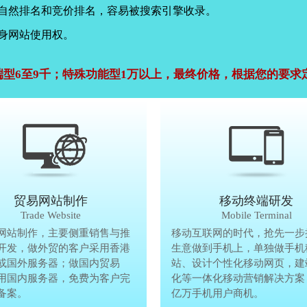
，自然排名和竞价排名，容易被搜索引擎收录。
身网站使用权。
端型6至9千；特殊功能型1万以上，最终价格，根据您的要求
公司官网建设
贸易网站制作
贸易网站制作
移动终端研发
Company Website
Trade Website
Trade Website
Mobile Terminal
效沟通，了解客户要做网
网站制作，主要侧重销售与推
贸易型网站制作，主要侧重销售与
移动互联网的时代，抢先一步
再将理念准确传达给客
开发，做外贸的客户采用香港
广方面开发，做外贸的客户采用香
生意做到手机上，单独做手机
户要做网站的要求，通过
或国外服务器；做国内贸易
服务器或国外服务器；做国内贸易
站、设计个性化移动网页，建
心设计，为客户定制高端
用国内服务器，免费为客户完
的，采用国内服务器，免费为客户
化等一体化移动营销解决方案
备案。
善网站备案。
亿万手机用户商机。