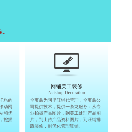
定。
移动终端研发
网铺美工装修
Mobile Terminal
Netshop Decoration
推
把您的
移动互联网的时代，抢先一步把您的
全宝鑫为阿里旺铺代管理，全宝鑫公
全宝鑫为阿
港
移动网
生意做到手机上，单独做手机移动网
司提供技术，提供一条龙服务：从专
司提供技术
站和优
站、设计个性化移动网页，建站和优
业拍摄产品图片，到美工处理产品图
业拍摄产品
完
，挖掘
化等一体化移动营销解决方案，挖掘
片，到上传产品资料图片，到旺铺排
片，到上传
亿万手机用户商机。
版装修，到优化管理旺铺。
版装修，到