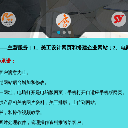
——主营服务：1、美工设计网页和搭建企业网站；2、电
障承诺：
客户满意为止。
过网站后台增加和修改。
同一网址，电脑打开是电脑版网页，手机打开自适应手机版网页。
提供产品相关的图片资料，美工排版，上传到网站。
书，和操作视频教学。
页图片处理软件，管理操作资料推送给客户。