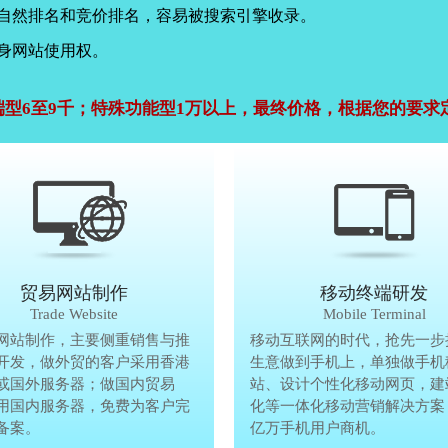
，自然排名和竞价排名，容易被搜索引擎收录。
身网站使用权。
端型6至9千；特殊功能型1万以上，最终价格，根据您的要求
公司官网建设
贸易网站制作
贸易网站制作
移动终端研发
Company Website
Trade Website
Trade Website
Mobile Terminal
效沟通，了解客户要做网
网站制作，主要侧重销售与推
贸易型网站制作，主要侧重销售与
移动互联网的时代，抢先一步
再将理念准确传达给客
开发，做外贸的客户采用香港
广方面开发，做外贸的客户采用香
生意做到手机上，单独做手机
户要做网站的要求，通过
或国外服务器；做国内贸易
服务器或国外服务器；做国内贸易
站、设计个性化移动网页，建
心设计，为客户定制高端
用国内服务器，免费为客户完
的，采用国内服务器，免费为客户
化等一体化移动营销解决方案
备案。
善网站备案。
亿万手机用户商机。