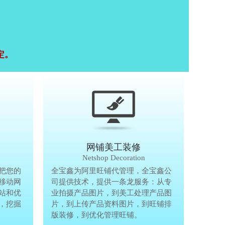
定。
移动终端研发
网铺美工装修
Mobile Terminal
Netshop Decoration
推
把您的
移动互联网的时代，抢先一步把您的
全宝鑫为阿里旺铺代管理，全宝鑫公
全宝鑫为阿
港
移动网
生意做到手机上，单独做手机移动网
司提供技术，提供一条龙服务：从专
司提供技术
站和优
站、设计个性化移动网页，建站和优
业拍摄产品图片，到美工处理产品图
业拍摄产品
完
，挖掘
化等一体化移动营销解决方案，挖掘
片，到上传产品资料图片，到旺铺排
片，到上传
亿万手机用户商机。
版装修，到优化管理旺铺。
版装修，到