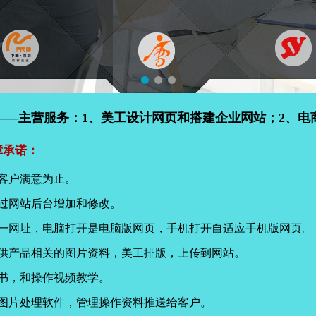
——主营服务：1、美工设计网页和搭建企业网站；2、电
障承诺：
客户满意为止。
过网站后台增加和修改。
同一网址，电脑打开是电脑版网页，手机打开自适应手机版网页。
提供产品相关的图片资料，美工排版，上传到网站。
书，和操作视频教学。
页图片处理软件，管理操作资料推送给客户。