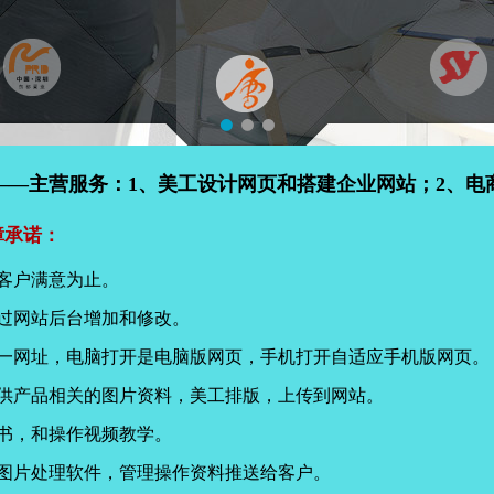
——主营服务：1、美工设计网页和搭建企业网站；2、电
障承诺：
客户满意为止。
过网站后台增加和修改。
同一网址，电脑打开是电脑版网页，手机打开自适应手机版网页。
提供产品相关的图片资料，美工排版，上传到网站。
书，和操作视频教学。
页图片处理软件，管理操作资料推送给客户。