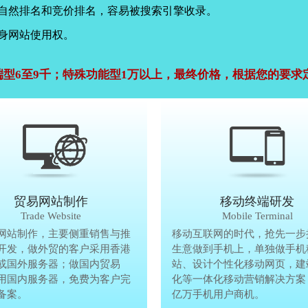
，自然排名和竞价排名，容易被搜索引擎收录。
身网站使用权。
端型6至9千；特殊功能型1万以上，最终价格，根据您的要求
公司官网建设
贸易网站制作
贸易网站制作
移动终端研发
Company Website
Trade Website
Trade Website
Mobile Terminal
效沟通，了解客户要做网
网站制作，主要侧重销售与推
贸易型网站制作，主要侧重销售与
移动互联网的时代，抢先一步
再将理念准确传达给客
开发，做外贸的客户采用香港
广方面开发，做外贸的客户采用香
生意做到手机上，单独做手机
户要做网站的要求，通过
或国外服务器；做国内贸易
服务器或国外服务器；做国内贸易
站、设计个性化移动网页，建
心设计，为客户定制高端
用国内服务器，免费为客户完
的，采用国内服务器，免费为客户
化等一体化移动营销解决方案
备案。
善网站备案。
亿万手机用户商机。