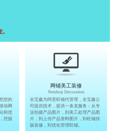
定。
移动终端研发
网铺美工装修
Mobile Terminal
Netshop Decoration
推
把您的
移动互联网的时代，抢先一步把您的
全宝鑫为阿里旺铺代管理，全宝鑫公
全宝鑫为阿
港
移动网
生意做到手机上，单独做手机移动网
司提供技术，提供一条龙服务：从专
司提供技术
站和优
站、设计个性化移动网页，建站和优
业拍摄产品图片，到美工处理产品图
业拍摄产品
完
，挖掘
化等一体化移动营销解决方案，挖掘
片，到上传产品资料图片，到旺铺排
片，到上传
亿万手机用户商机。
版装修，到优化管理旺铺。
版装修，到