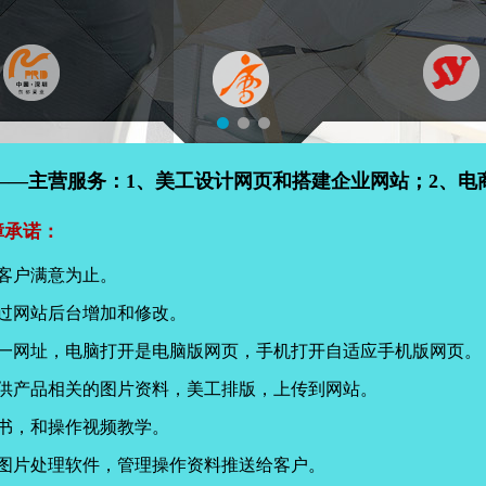
——主营服务：1、美工设计网页和搭建企业网站；2、电
障承诺：
客户满意为止。
过网站后台增加和修改。
同一网址，电脑打开是电脑版网页，手机打开自适应手机版网页。
提供产品相关的图片资料，美工排版，上传到网站。
书，和操作视频教学。
页图片处理软件，管理操作资料推送给客户。