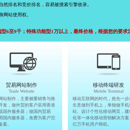
，自然排名和竞价排名，容易被搜索引擎收录。
身网站使用权。
端型6至9千；特殊功能型1万以上，最终价格，根据您的要求
公司官网建设
贸易网站制作
贸易网站制作
移动终端研发
Company Website
Trade Website
Trade Website
Mobile Terminal
效沟通，了解客户要做网
网站制作，主要侧重销售与推
贸易型网站制作，主要侧重销售与
移动互联网的时代，抢先一步
再将理念准确传达给客
开发，做外贸的客户采用香港
广方面开发，做外贸的客户采用香
生意做到手机上，单独做手机
户要做网站的要求，通过
或国外服务器；做国内贸易
服务器或国外服务器；做国内贸易
站、设计个性化移动网页，建
心设计，为客户定制高端
用国内服务器，免费为客户完
的，采用国内服务器，免费为客户
化等一体化移动营销解决方案
备案。
善网站备案。
亿万手机用户商机。