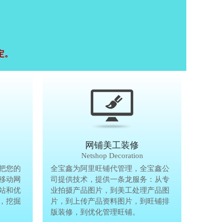
定。
移动终端研发
网铺美工装修
Mobile Terminal
Netshop Decoration
推
把您的
移动互联网的时代，抢先一步把您的
全宝鑫为阿里旺铺代管理，全宝鑫公
全宝鑫为阿
港
移动网
生意做到手机上，单独做手机移动网
司提供技术，提供一条龙服务：从专
司提供技术
站和优
站、设计个性化移动网页，建站和优
业拍摄产品图片，到美工处理产品图
业拍摄产品
完
，挖掘
化等一体化移动营销解决方案，挖掘
片，到上传产品资料图片，到旺铺排
片，到上传
亿万手机用户商机。
版装修，到优化管理旺铺。
版装修，到