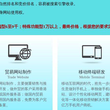
，自然排名和竞价排名，容易被搜索引擎收录。
身网站使用权。
端型6至9千；特殊功能型1万以上，最终价格，根据您的要求
公司官网建设
贸易网站制作
贸易网站制作
移动终端研发
Company Website
Trade Website
Trade Website
Mobile Terminal
效沟通，了解客户要做网
网站制作，主要侧重销售与推
贸易型网站制作，主要侧重销售与
移动互联网的时代，抢先一步
再将理念准确传达给客
开发，做外贸的客户采用香港
广方面开发，做外贸的客户采用香
生意做到手机上，单独做手机
户要做网站的要求，通过
或国外服务器；做国内贸易
服务器或国外服务器；做国内贸易
站、设计个性化移动网页，建
心设计，为客户定制高端
用国内服务器，免费为客户完
的，采用国内服务器，免费为客户
化等一体化移动营销解决方案
备案。
善网站备案。
亿万手机用户商机。