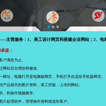
——主营服务：1、美工设计网页和搭建企业网站；2、电
障承诺：
客户满意为止。
过网站后台增加和修改。
同一网址，电脑打开是电脑版网页，手机打开自适应手机版网页。
提供产品相关的图片资料，美工排版，上传到网站。
书，和操作视频教学。
页图片处理软件，管理操作资料推送给客户。