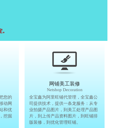
定。
移动终端研发
网铺美工装修
Mobile Terminal
Netshop Decoration
推
把您的
移动互联网的时代，抢先一步把您的
全宝鑫为阿里旺铺代管理，全宝鑫公
全宝鑫为阿
港
移动网
生意做到手机上，单独做手机移动网
司提供技术，提供一条龙服务：从专
司提供技术
站和优
站、设计个性化移动网页，建站和优
业拍摄产品图片，到美工处理产品图
业拍摄产品
完
，挖掘
化等一体化移动营销解决方案，挖掘
片，到上传产品资料图片，到旺铺排
片，到上传
亿万手机用户商机。
版装修，到优化管理旺铺。
版装修，到