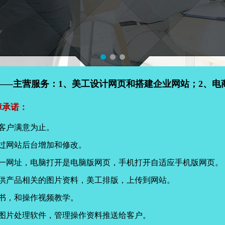
——主营服务：1、美工设计网页和搭建企业网站；2、电
障承诺：
客户满意为止。
过网站后台增加和修改。
同一网址，电脑打开是电脑版网页，手机打开自适应手机版网页。
提供产品相关的图片资料，美工排版，上传到网站。
书，和操作视频教学。
页图片处理软件，管理操作资料推送给客户。