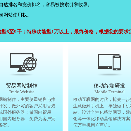
，自然排名和竞价排名，容易被搜索引擎收录。
身网站使用权。
端型6至9千；特殊功能型1万以上，最终价格，根据您的要求
公司官网建设
贸易网站制作
贸易网站制作
移动终端研发
Company Website
Trade Website
Trade Website
Mobile Terminal
效沟通，了解客户要做网
网站制作，主要侧重销售与推
贸易型网站制作，主要侧重销售与
移动互联网的时代，抢先一步
再将理念准确传达给客
开发，做外贸的客户采用香港
广方面开发，做外贸的客户采用香
生意做到手机上，单独做手机
户要做网站的要求，通过
或国外服务器；做国内贸易
服务器或国外服务器；做国内贸易
站、设计个性化移动网页，建
心设计，为客户定制高端
用国内服务器，免费为客户完
的，采用国内服务器，免费为客户
化等一体化移动营销解决方案
备案。
善网站备案。
亿万手机用户商机。