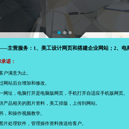
——主营服务：1、美工设计网页和搭建企业网站；2、电
障承诺：
客户满意为止。
过网站后台增加和修改。
同一网址，电脑打开是电脑版网页，手机打开自适应手机版网页。
提供产品相关的图片资料，美工排版，上传到网站。
书，和操作视频教学。
页图片处理软件，管理操作资料推送给客户。