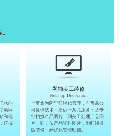
定。
移动终端研发
网铺美工装修
Mobile Terminal
Netshop Decoration
推
把您的
移动互联网的时代，抢先一步把您的
全宝鑫为阿里旺铺代管理，全宝鑫公
全宝鑫为阿
港
移动网
生意做到手机上，单独做手机移动网
司提供技术，提供一条龙服务：从专
司提供技术
站和优
站、设计个性化移动网页，建站和优
业拍摄产品图片，到美工处理产品图
业拍摄产品
完
，挖掘
化等一体化移动营销解决方案，挖掘
片，到上传产品资料图片，到旺铺排
片，到上传
亿万手机用户商机。
版装修，到优化管理旺铺。
版装修，到