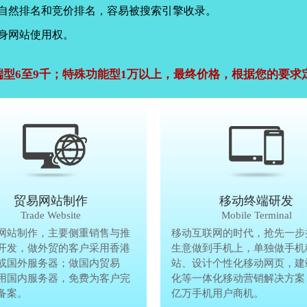
，自然排名和竞价排名，容易被搜索引擎收录。
身网站使用权。
端型6至9千；特殊功能型1万以上，最终价格，根据您的要求
公司官网建设
贸易网站制作
贸易网站制作
移动终端研发
Company Website
Trade Website
Trade Website
Mobile Terminal
效沟通，了解客户要做网
网站制作，主要侧重销售与推
贸易型网站制作，主要侧重销售与
移动互联网的时代，抢先一步
再将理念准确传达给客
开发，做外贸的客户采用香港
广方面开发，做外贸的客户采用香
生意做到手机上，单独做手机
户要做网站的要求，通过
或国外服务器；做国内贸易
服务器或国外服务器；做国内贸易
站、设计个性化移动网页，建
心设计，为客户定制高端
用国内服务器，免费为客户完
的，采用国内服务器，免费为客户
化等一体化移动营销解决方案
备案。
善网站备案。
亿万手机用户商机。