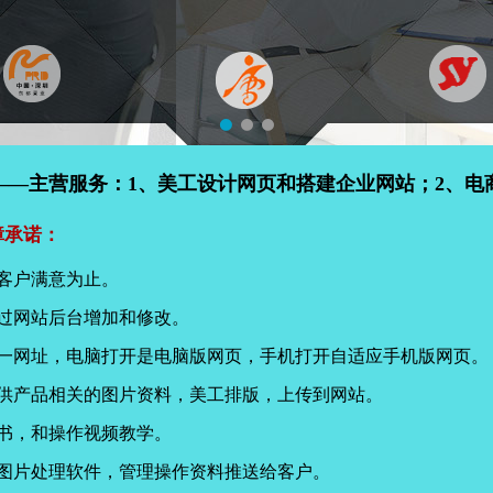
——主营服务：1、美工设计网页和搭建企业网站；2、电
障承诺：
客户满意为止。
过网站后台增加和修改。
同一网址，电脑打开是电脑版网页，手机打开自适应手机版网页。
提供产品相关的图片资料，美工排版，上传到网站。
书，和操作视频教学。
页图片处理软件，管理操作资料推送给客户。