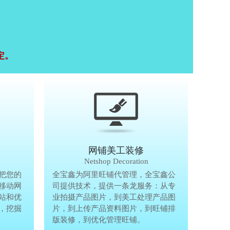
定。
移动终端研发
网铺美工装修
Mobile Terminal
Netshop Decoration
推
把您的
移动互联网的时代，抢先一步把您的
全宝鑫为阿里旺铺代管理，全宝鑫公
全宝鑫为阿
港
移动网
生意做到手机上，单独做手机移动网
司提供技术，提供一条龙服务：从专
司提供技术
站和优
站、设计个性化移动网页，建站和优
业拍摄产品图片，到美工处理产品图
业拍摄产品
完
，挖掘
化等一体化移动营销解决方案，挖掘
片，到上传产品资料图片，到旺铺排
片，到上传
亿万手机用户商机。
版装修，到优化管理旺铺。
版装修，到