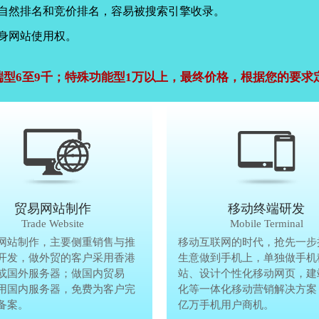
，自然排名和竞价排名，容易被搜索引擎收录。
身网站使用权。
端型6至9千；特殊功能型1万以上，最终价格，根据您的要求
公司官网建设
贸易网站制作
贸易网站制作
移动终端研发
Company Website
Trade Website
Trade Website
Mobile Terminal
效沟通，了解客户要做网
网站制作，主要侧重销售与推
贸易型网站制作，主要侧重销售与
移动互联网的时代，抢先一步
再将理念准确传达给客
开发，做外贸的客户采用香港
广方面开发，做外贸的客户采用香
生意做到手机上，单独做手机
户要做网站的要求，通过
或国外服务器；做国内贸易
服务器或国外服务器；做国内贸易
站、设计个性化移动网页，建
心设计，为客户定制高端
用国内服务器，免费为客户完
的，采用国内服务器，免费为客户
化等一体化移动营销解决方案
备案。
善网站备案。
亿万手机用户商机。