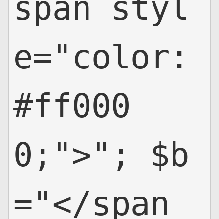
span styl
e="color:
#ff000
0;">"; $b
="</span