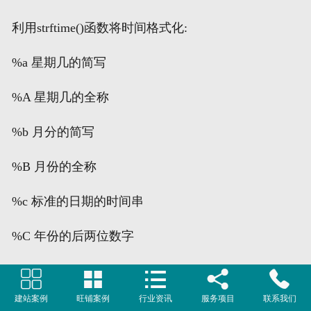
利用strftime()函数将时间格式化:
%a 星期几的简写
%A 星期几的全称
%b 月分的简写
%B 月份的全称
%c 标准的日期的时间串
%C 年份的后两位数字
%d 十进制表示的每月的第几天





建站案例
旺铺案例
行业资讯
服务项目
联系我们
%D 月/天/年