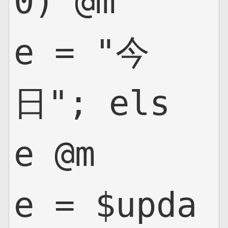
0) @m
e = "今
日"; els
e @m
e = $upda