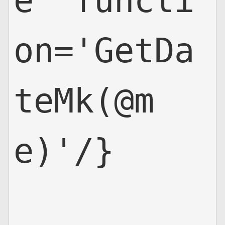
e' functi
on='GetDa
teMk(@m
e)'/}
