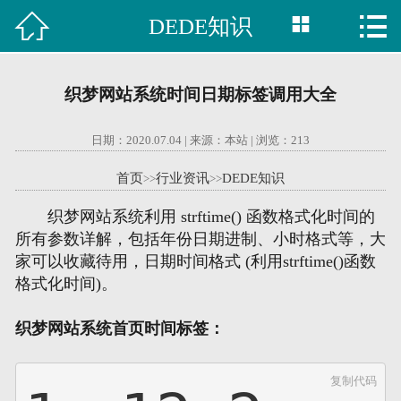



DEDE知识

首页
建站案例
织梦网站系统时间日期标签调用大全
旺铺案例
日期：2020.07.04 | 来源：本站 | 浏览：
213
服务项目
首页
行业资讯
DEDE知识
>>
>>
行业资讯
织梦网站系统利用 strftime() 函数格式化时间的
所有参数详解，包括年份日期进制、小时格式等，大
关于我们
家可以收藏待用，日期时间格式 (利用strftime()函数
格式化时间)。
联系我们
织梦网站系统首页时间标签：
51La
复制代码
域名查询