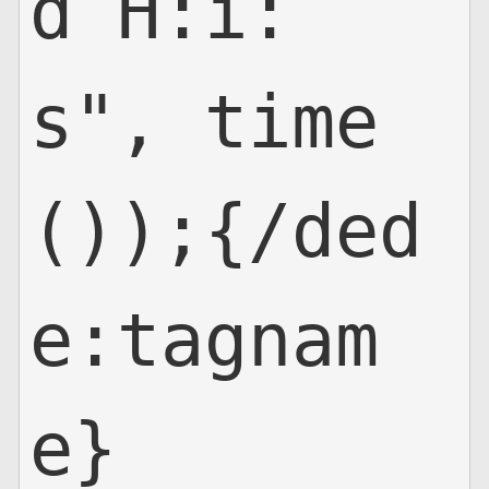
d H:i:
s", time
());{/ded
e:tagnam
e}