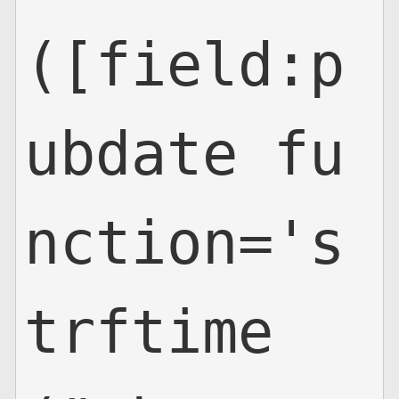
([field:p
ubdate fu
nction='s
trftime