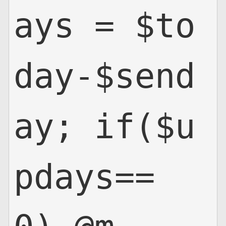
ays = $to
day-$send
ay; if($u
pdays==