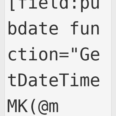
[field:pu
bdate fun
ction="Ge
tDateTime
MK(@m