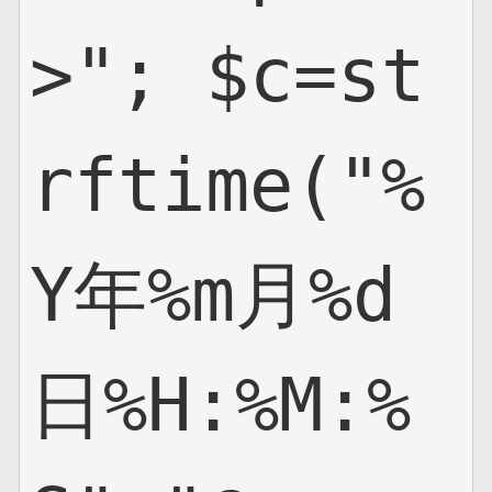
>"; $c=st
rftime("%
Y年%m月%d
日%H:%M:%