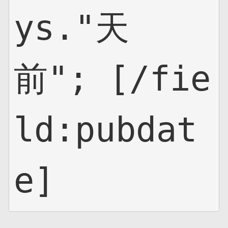
ys."天
前"; [/fie
ld:pubdat
e]