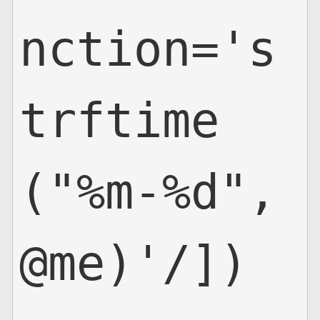
nction='s
trftime
("%m-%d",
@me)'/])
