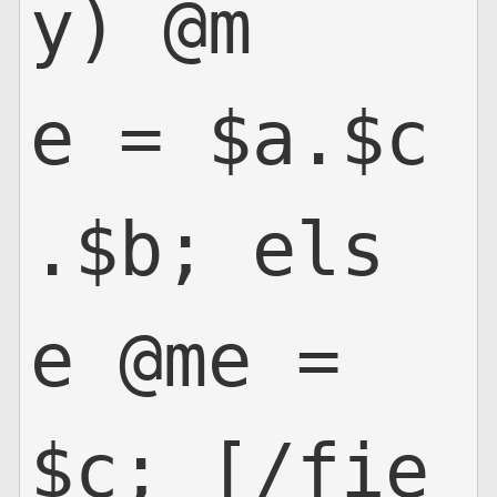
y) @m
e = $a.$c
.$b; els
e @me =
$c; [/fie