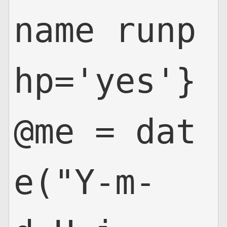
name runp
hp='yes'}
@me = dat
e("Y-m-