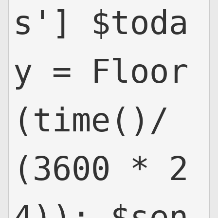
s'] $toda
y = Floor
(time()/
(3600 * 2
4)); $sen