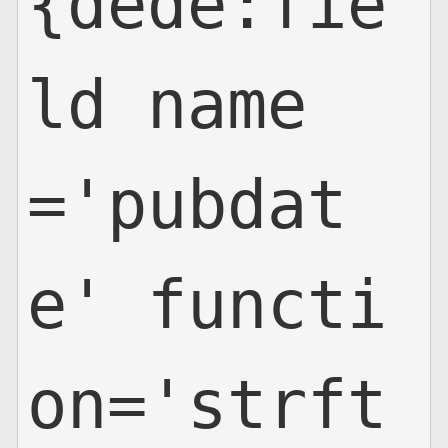
{dede:fie
ld name
='pubdat
e' functi
on='strft