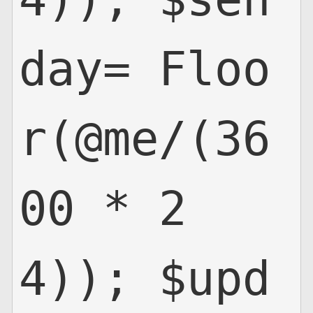
day= Floo
r(@me/(36
00 * 2
4)); $upd