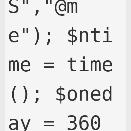
S","@m
e"); $nti
me = time
(); $oned
ay = 360