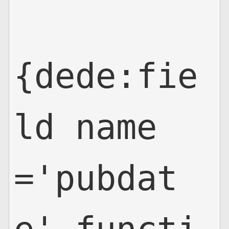
{dede:fie
ld name
='pubdat