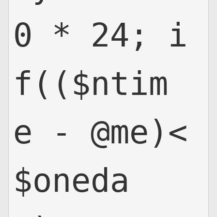
0 * 24; i
f(($ntim
e - @me)<
$oneda