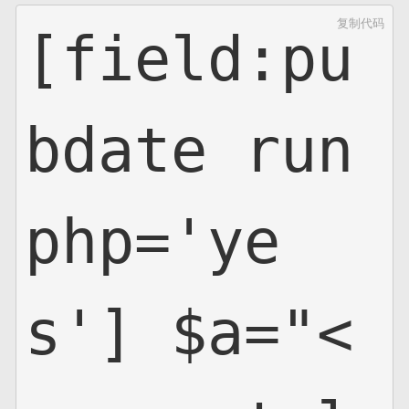
复制代码
[field:pu
bdate run
php='ye
s'] $a="<