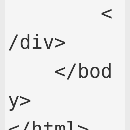
        <
/div>

    </bod
y>

</html>