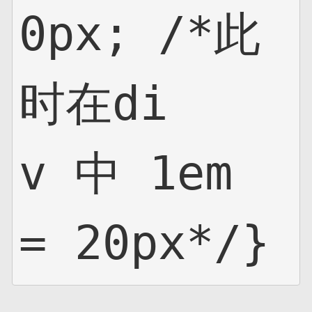
0px; /*此
时在di
v 中 1em
= 20px*/}