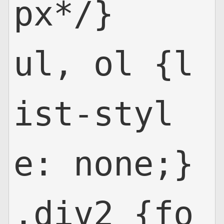
px*/}

ul, ol {l
ist-styl
e: none;}

.div2 {fo