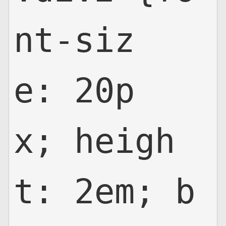
nt-siz
e: 20p
x; heigh
t: 2em; b