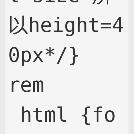
以height=4
0px*/}

rem

 html {fo