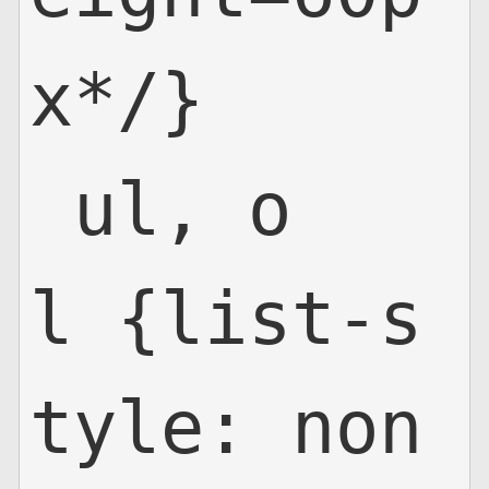
x*/}

 ul, o
l {list-s
tyle: non