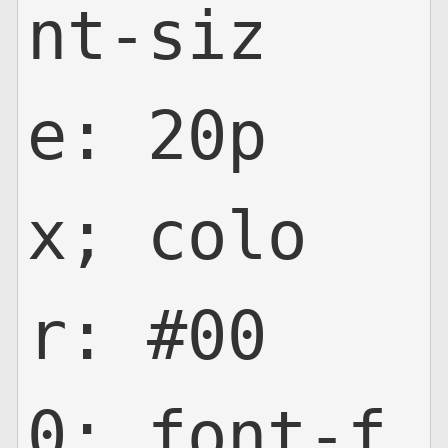
nt-siz
e: 20p
x; colo
r: #00
0; font-f