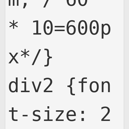
* 10=600p
x*/}

div2 {fon
t-size: 2