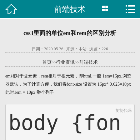



前端技术

首页
建站案例
css3里面的单位em和rem的区别分析
旺铺案例
日期：2020.05.26 | 来源：本站 | 浏览：
226
服务项目
首页
行业资讯
前端技术
>>
>>
行业资讯
em相对于父元素，rem相对于根元素，即html,一般 1em=16px,浏览
器默认，为了计算方便，我们将font-size 设置为 16px* 0.625=10px
关于我们
此时1em = 10px 举个列子
联系我们
复制代码
body {fon
51La
域名查询