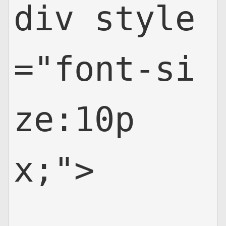
div style
="font-si
ze:10p
x;">
