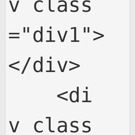
v class
="div1">
</div>

    <di
v class