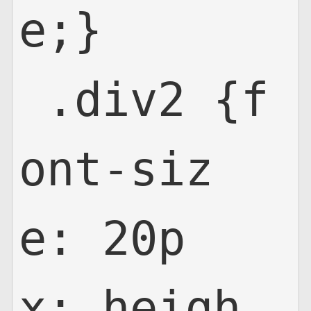
e;}

 .div2 {f
ont-siz
e: 20p
x; heigh