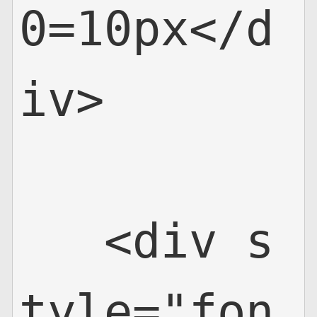
0=10px</d
iv>

   <div s
tyle="fon