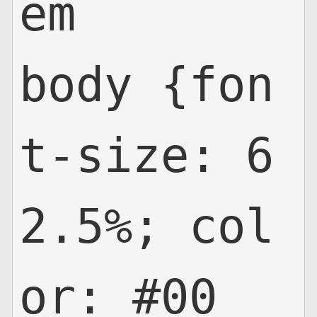
em

body {fon
t-size: 6
2.5%; col
or: #00