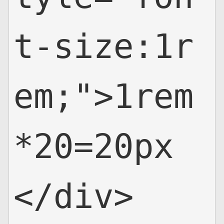
t-size:1r
em;">1rem
*20=20px
</div>
