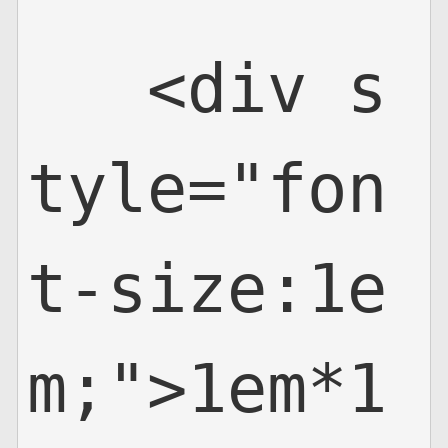
   <div s
tyle="fon
t-size:1e
m;">1em*1