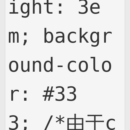
ight: 3e
m; backgr
ound-colo
r: #33
3; /*由于c