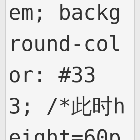
em; backg
round-col
or: #33
3; /*此时h
eight=60p