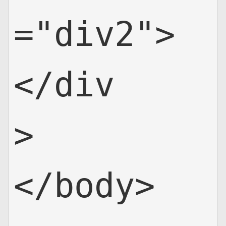
="div2">
</div
>     

</body>
