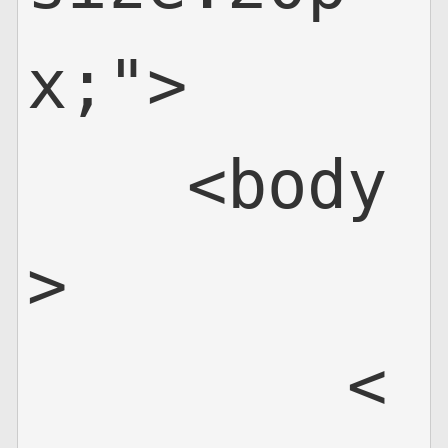
x;">

    <body
>

        <