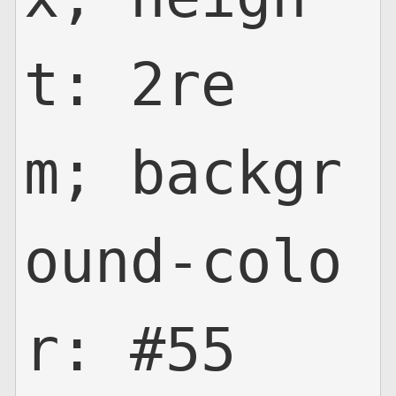
t: 2re
m; backgr
ound-colo
r: #55