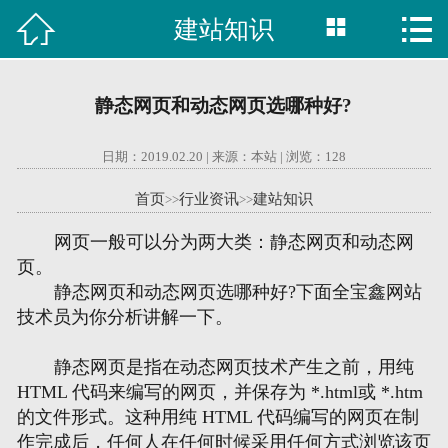



建站知识

首页
建站案例
静态网页和动态网页选哪种好?
旺铺案例
日期：2019.02.20 | 来源：本站 | 浏览：
128
服务项目
首页
行业资讯
建站知识
>>
>>
行业资讯
网页一般可以分为两大类：静态网页和动态网
页。
关于我们
静态网页和动态网页选哪种好?下面全宝鑫网站
技术员为你分析讲解一下。
联系我们
静态网页是指在动态网页技术产生之前，用纯
HTML 代码来编写的网页，并保存为 *.html或 *.htm
51La
的文件形式。这种用纯 HTML 代码编写的网页在制
作完成后，任何人在任何时候采用任何方式浏览该页
域名查询