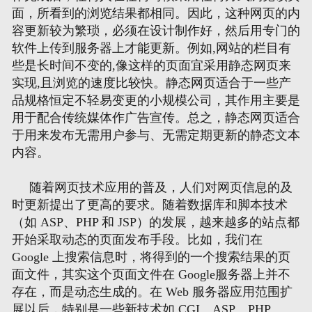
面，所看到的浏览结果都相同。因此，这种网页的内
容更新较为繁琐，必须在
设计
制作好，然后用专门的
网页地图
软件上传到服务器上才能更新。例如,网站的栏目有
些是长时间不变的,像这样的页面宜采用静态网页来
文本地图
实现,且浏览的速度比较快。静态网页适合于一些产
品规格恒定不轻易变更的小规模公司，其作用主要是
XML地图
用于配合传统媒体作广告宣传。总之，静态网页适合
于用来发布无需用户参与、无需定期更新的静态文本
内容。
随着网页技术应用的普及，人们对网页信息的及
时更新提出了更高的要求。随着数据库和脚本技术
（如 ASP、PHP 和 JSP）的发展，越来越多的站点都
开始采取动态的页面发布手段。比如，我们在
Google 上搜索信息时，将得到的一个搜索结果的页
面文件，其实这个页面文件在 Google服务器上并不
存在，而是动态生成的。在 Web 服务器应用范围扩
展以后，特别是一些新技术如 CGI、ASP、PHP、