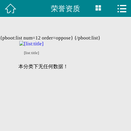



荣誉资质

首页
建站案例
{pboot:list num=12 order=oppose}
{/pboot:list}
旺铺案例
[list:title]
服务项目
本分类下无任何数据！
行业资讯
关于我们
联系我们
51La
域名查询