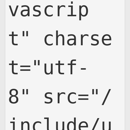
vascrip
t" charse
t="utf-
8" src="/
include/u