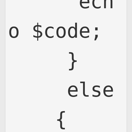
      ech
o $code;

     }

     else

    {
