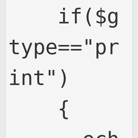
    if($g
type=="pr
int")

    {
