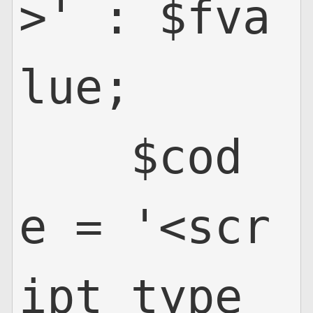
>' : $fva
lue;

    $cod
e = '<scr
ipt type