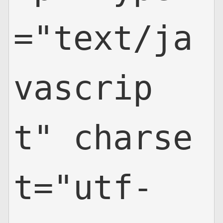
="text/ja
vascrip
t" charse
t="utf-