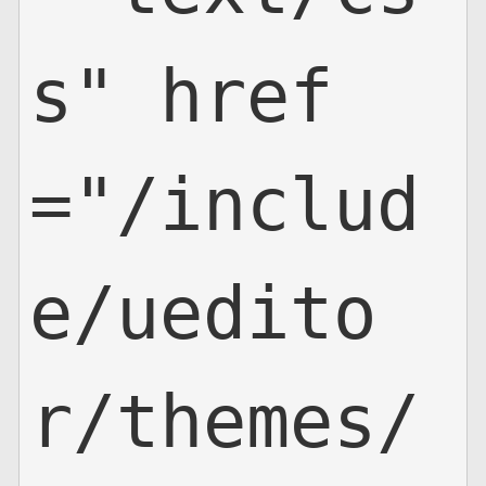
s" href
="/includ
e/uedito
r/themes/