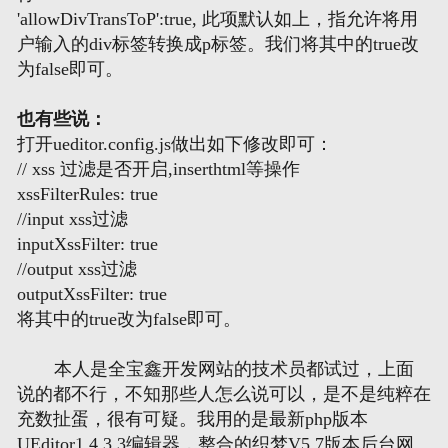
'allowDivTransToP':true, 此项默认如上，指允许将用
户输入的div标签转换成p标签。我们将其中的true改
网页地图
为false即可。
文本地图
也有些说：
打开ueditor.config.js做出如下修改即可：
XML地图
// xss 过滤是否开启,inserthtml等操作
xssFilterRules: true
//input xss过滤
inputXssFilter: true
//output xss过滤
outputXssFilter: true
将其中的true改为false即可。
本人是全宝鑫开发网站的技术员都试过，上面
说的都不行，不知那些人怎么说可以，是不是纯粹在
充数扯蛋，很有可疑。我用的是最新php版本
UEditor1.4.3.3编辑器，整合的织梦V5.7版本后台网