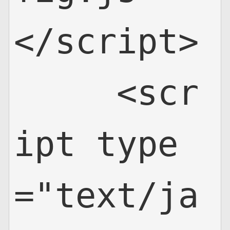
</script>

     <scr
ipt type
="text/ja