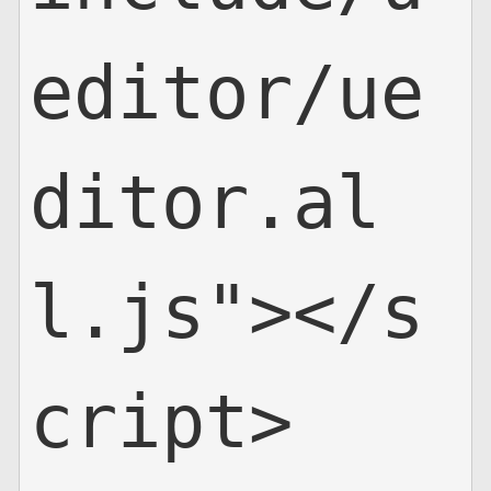
editor/ue
ditor.al
l.js"></s
cript>
