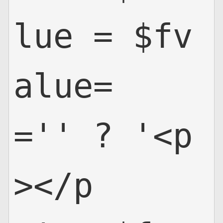
lue = $fv
alue=
='' ? '<p
></p