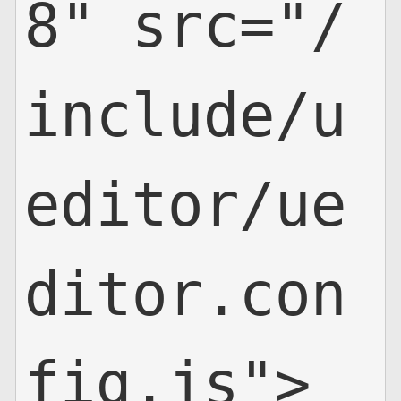
8" src="/
include/u
editor/ue
ditor.con
fig.js">