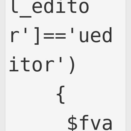
l_edito
r']=='ued
itor')

    {

     $fva