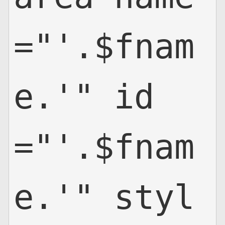
="'.$fnam
e.'" id
="'.$fnam
e.'" styl