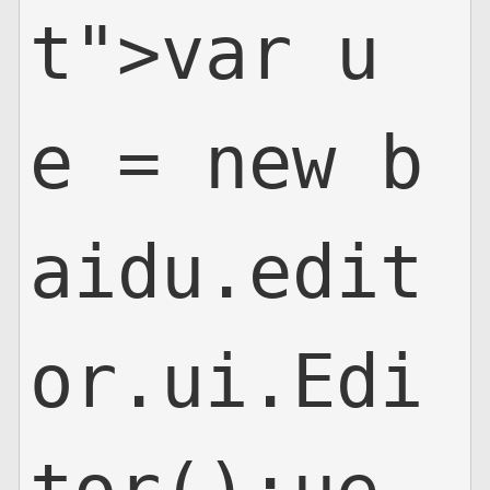
t">var u
e = new b
aidu.edit
or.ui.Edi