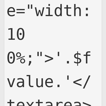
e="width:
10
0%;">'.$f
value.'</
textarea>
