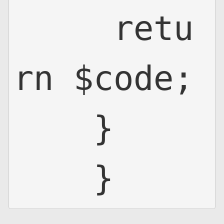
     retu
rn $code;

    }

    }