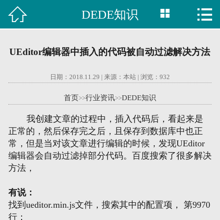



DEDE知识

首页
建站案例
UEditor编辑器中插入的代码被自动过滤解决方法
旺铺案例
日期：2018.11.29 | 来源：本站 | 浏览：
932
服务项目
首页
行业资讯
DEDE知识
>>
>>
行业资讯
我创建文章的过程中，插入代码后，看起来是
正常的，然后保存完之后，且保存到数据库中也正
关于我们
常，但是当对该文章进行编辑的时候，发现UEditor
编辑器会自动过滤掉部分代码。百度搜索了很多解决
联系我们
方法，
有说：
51La
找到ueditor.min.js文件，搜索其中的配置项， 第9970
行：
域名查询