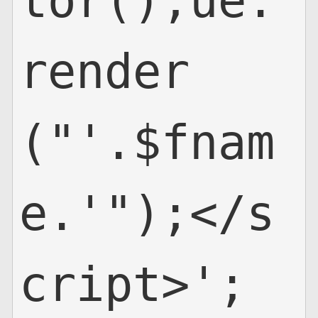
tor();ue.
render
("'.$fnam
e.'");</s
cript>';
