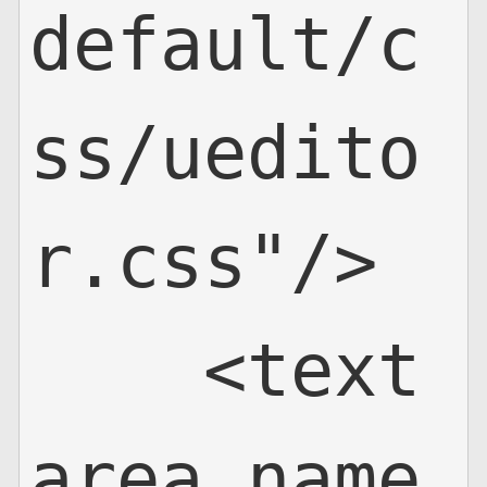
default/c
ss/uedito
r.css"/>

    <text
area name