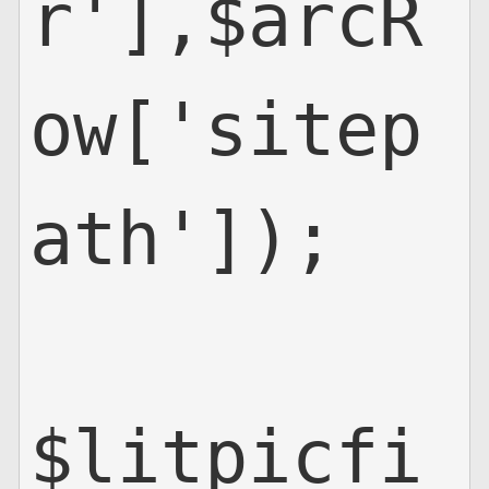
r'],$arcR
ow['sitep
ath']);

$litpicfi