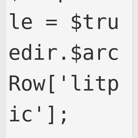
le = $tru
edir.$arc
Row['litp
ic'];
