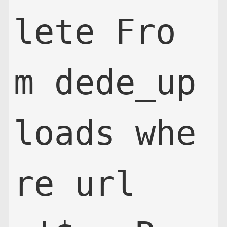
lete Fro
m dede_up
loads whe
re url