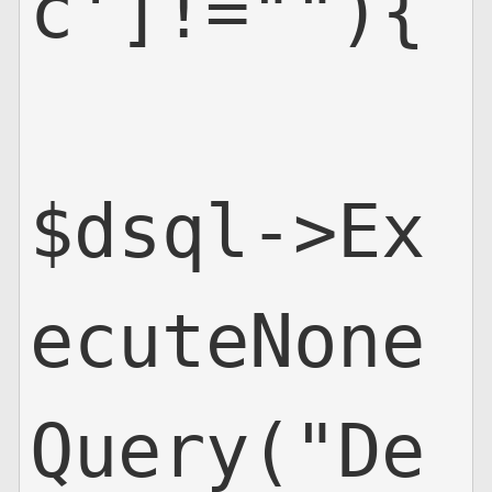
c']!=""){

$dsql->Ex
ecuteNone
Query("De