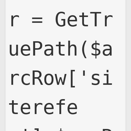
r = GetTr
uePath($a
rcRow['si
terefe