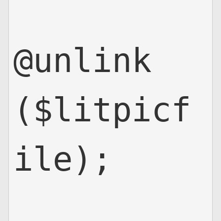
@unlink
($litpicf
ile);
