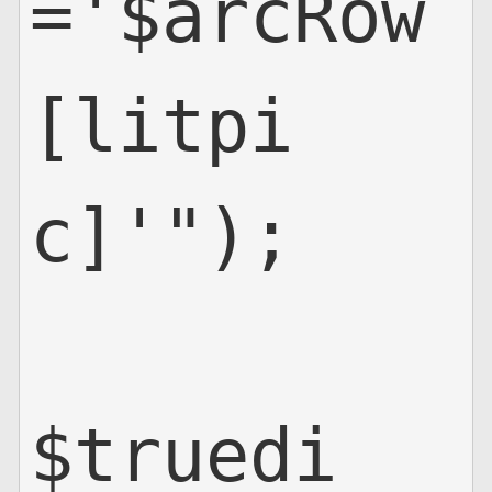
='$arcRow
[litpi
c]'");

$truedi