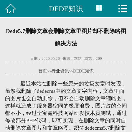



DEDE知识

首页
建站案例
Dede5.7删除文章会删除文章里图片却不删除略图
旺铺案例
解决方法
服务项目
日期：2020.05.26 | 来源：本站 | 浏览：
269
行业资讯
首页
行业资讯
DEDE知识
>>
>>
最近本站在删除一些原来的垃圾文章时发现，
关于我们
虽然我删除了dedecms中的文章文字内容，文章里面
的图片也会自动删除，但不会自动删除文章缩略图，
联系我们
这样就造成了服务器空间的极度浪费，图片占的空间
都不小，经过全宝鑫科技网站研发技术员测试，通过
51La
修改部分PHP代码，即可实现，在删除文章的同时自
动删除文章图片和文章略图。织梦dedecms5.7删除文
域名查询