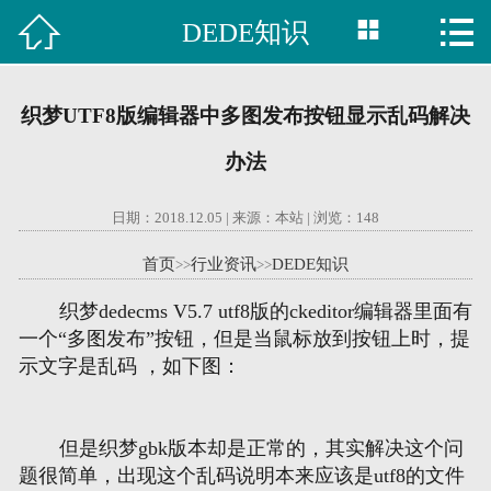



DEDE知识

首页
建站案例
织梦UTF8版编辑器中多图发布按钮显示乱码解决
旺铺案例
办法
服务项目
日期：2018.12.05 | 来源：本站 | 浏览：
148
行业资讯
首页
行业资讯
DEDE知识
>>
>>
织梦dedecms V5.7 utf8版的ckeditor编辑器里面有
关于我们
一个“多图发布”按钮，但是当鼠标放到按钮上时，提
示文字是乱码 ，如下图：
联系我们
51La
但是织梦gbk版本却是正常的，其实解决这个问
题很简单，出现这个乱码说明本来应该是utf8的文件
域名查询