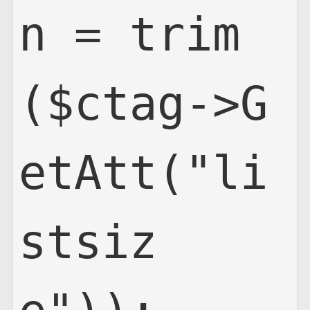
n = trim
($ctag->G
etAtt("li
stsiz