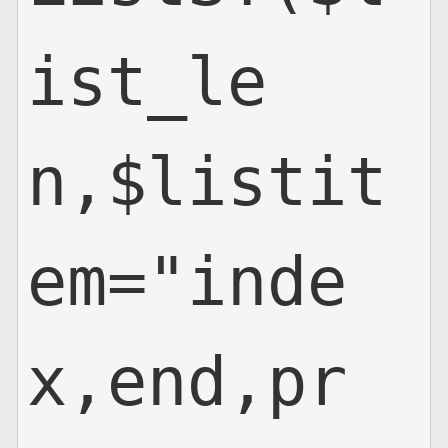
ist_le
n,$listit
em="inde
x,end,pr