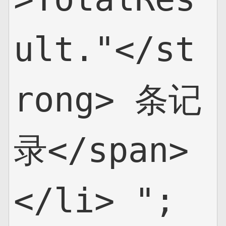
ult."</st
rong> 条记
录</span>
</li> ";
