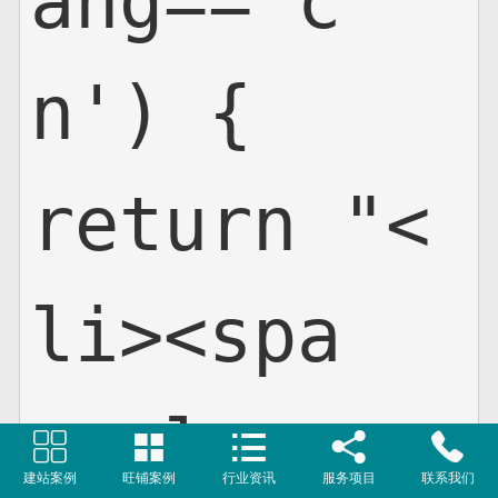
ang=='c
n') {

return "<
li><spa
n class





建站案例
旺铺案例
行业资讯
服务项目
联系我们