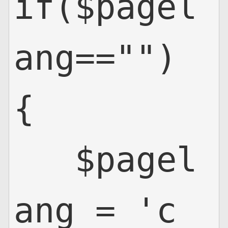
if($pagel
ang=="")

{

   $pagel
ang = 'c