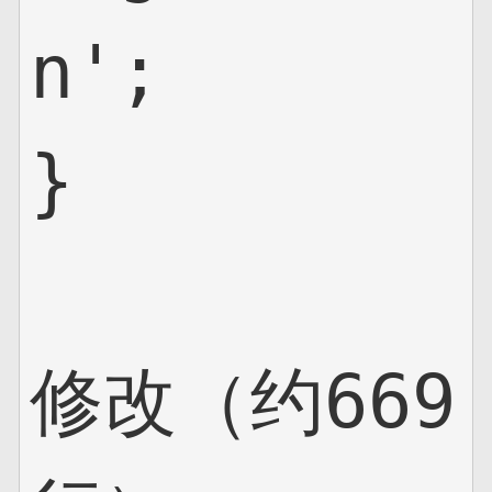
n';

}

修改（约669