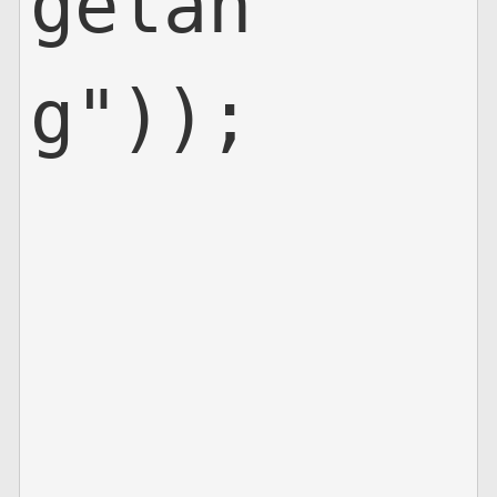
gelan
g"));
