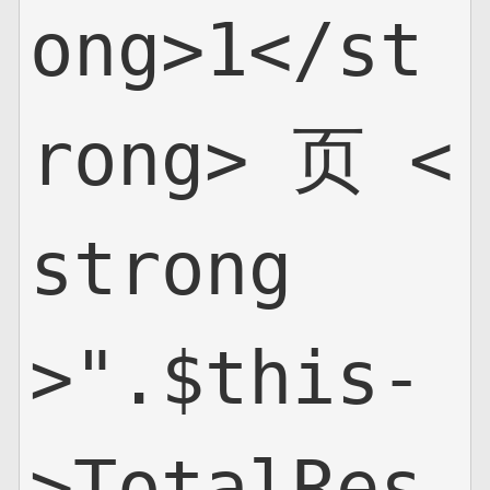
ong>1</st
rong> 页 <
strong
>".$this-
>TotalRes