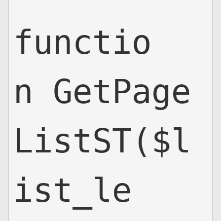
functio
n GetPage
ListST($l
ist_le