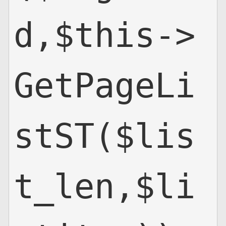
d,$this->
GetPageLi
stST($lis
t_len,$li