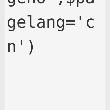
gelang='c
n')
