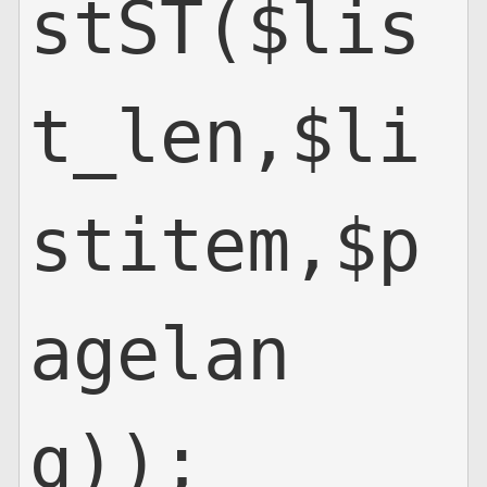
stST($lis
t_len,$li
stitem,$p
agelan
g));
