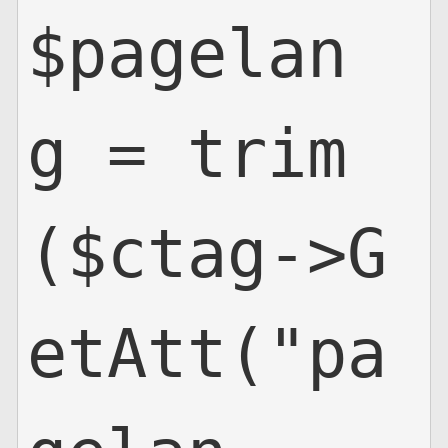
$pagelan
g = trim
($ctag->G
etAtt("pa