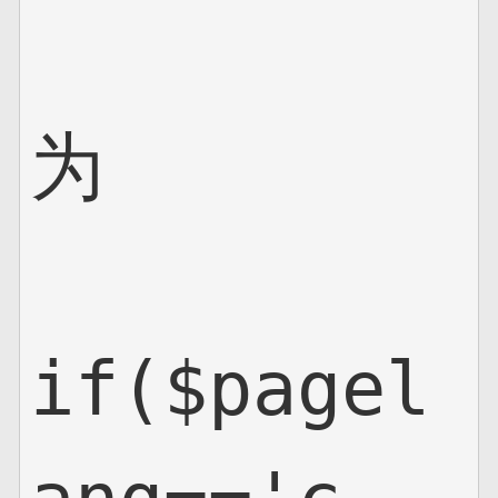
为

if($pagel