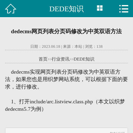



DEDE知识

首页
建站案例
dedecms网页列表分页码修改为中英双语方法
旺铺案例
日期：2023.06.18 | 来源：本站 | 浏览：
138
服务项目
首页
行业资讯
DEDE知识
>>
>>
行业资讯
dedecms实现网页列表分页码修改为中英双语方
法，如果您也是用织梦网站系统，可以根据下面的要
关于我们
求，进行修改。
联系我们
1、打开include/arc.listview.class.php（本文以织梦
dedecms5.7为例）
51La
域名查询