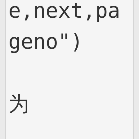
e,next,pa
geno")

为
