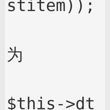
stitem));

为

$this->dt