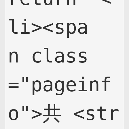
li><spa
n class
="pageinf
o">共 <str