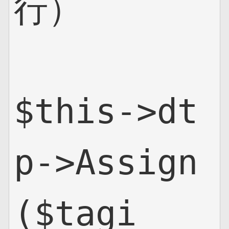
行）

$this->dt
p->Assign
($tagi