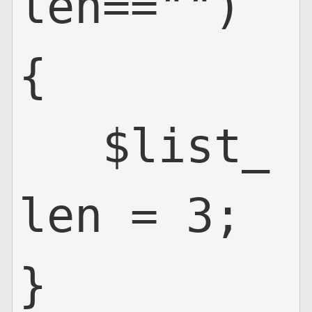
len=="")

{

   $list_
len = 3;

}
