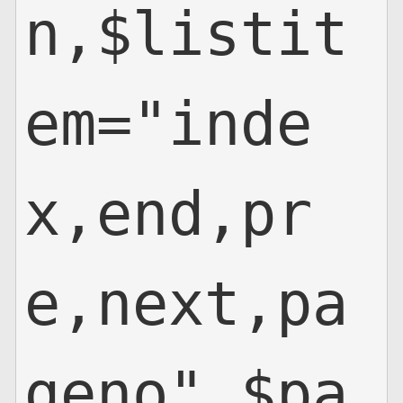
n,$listit
em="inde
x,end,pr
e,next,pa
geno",$pa