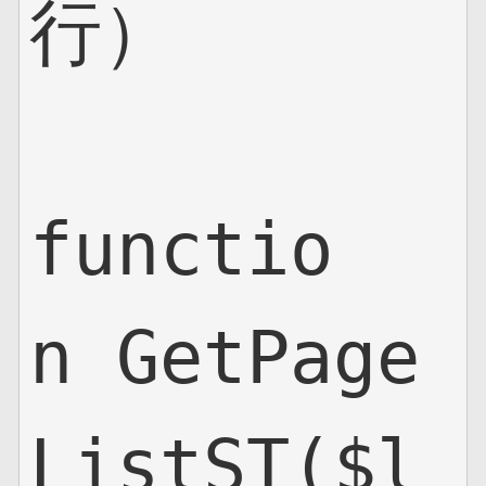
行）

functio
n GetPage
ListST($l