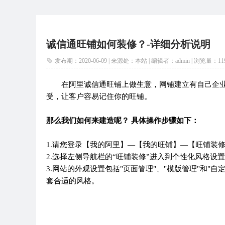
诚信通旺铺如何装修？-详细分析说明
发布期：2020-06-09 | 来源处：本站 | 编辑者：admin |
浏览量：
11
在阿里诚信通旺铺上做生意，网铺建立有自己企业
受，让客户容易记住你的旺铺。
那么我们如何来建造呢？ 具体操作步骤如下：
1.请您登录【我的阿里】—【我的旺铺】—【旺铺装
2.选择左侧导航栏的“旺铺装修”进入到个性化风格设
3.网站的外观设置包括"页面管理"、"模版管理"和"
套合适的风格。