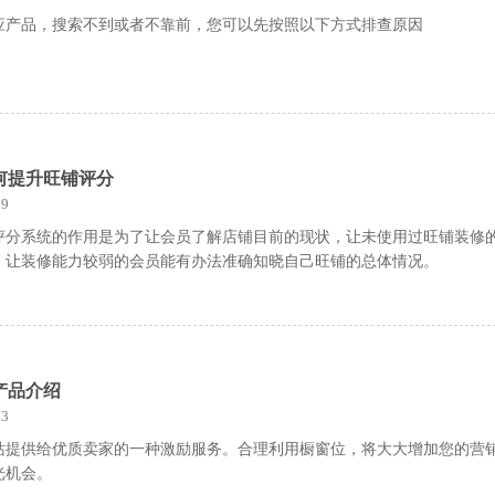
应产品，搜索不到或者不靠前，您可以先按照以下方式排查原因
何提升旺铺评分
9
评分系统的作用是为了让会员了解店铺目前的现状，让未使用过旺铺装修
，让装修能力较弱的会员能有办法准确知晓自己旺铺的总体情况。
产品介绍
3
站提供给优质卖家的一种激励服务。合理利用橱窗位，将大大增加您的营
光机会。