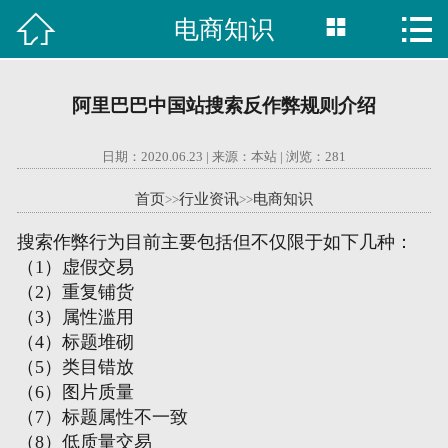



电商知识

首页
建站案例
阿里巴巴中国站搜索反作弊规则介绍
旺铺案例
日期：2020.06.23 | 来源：本站 | 浏览：
281
服务项目
首页
行业资讯
电商知识
>>
>>
行业资讯
搜索作弊行为目前主要包括但不仅限于如下几种：
（1）虚假交易
关于我们
（2）重复铺货
（3）属性滥用
联系我们
（4）标题堆砌
（5）类目错放
（6）图片质量
51La
（7）标题属性不一致
（8）低质量交易
域名查询