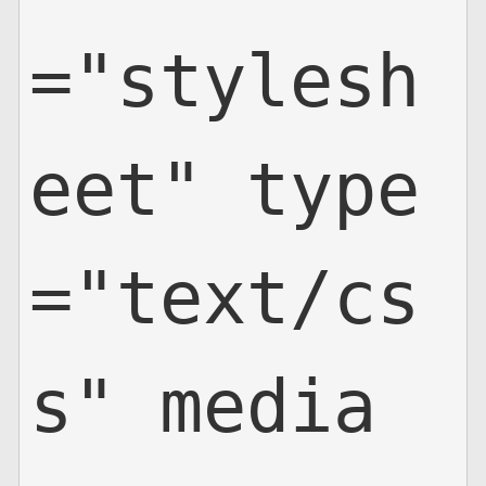
="stylesh
eet" type
="text/cs
s" media