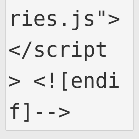
ries.js">
</script
> <![endi
f]-->