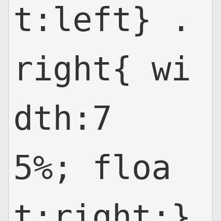
t:left} .
right{ wi
dth:7
5%; floa
t:right;}