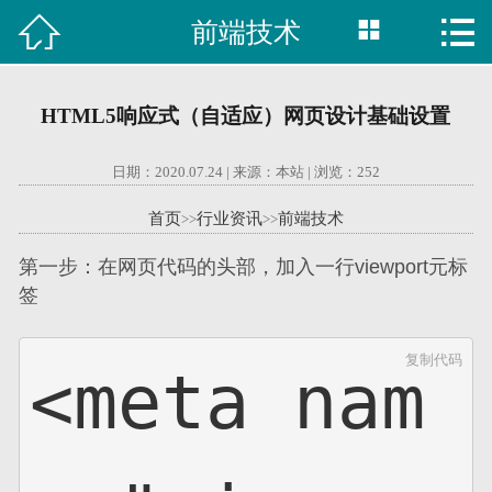



前端技术

首页
建站案例
HTML5响应式（自适应）网页设计基础设置
旺铺案例
日期：2020.07.24 | 来源：本站 | 浏览：
252
服务项目
首页
行业资讯
前端技术
>>
>>
行业资讯
第一步：在网页代码的头部，加入一行viewport元标
签
关于我们
复制代码
<meta nam
联系我们
51La
域名查询