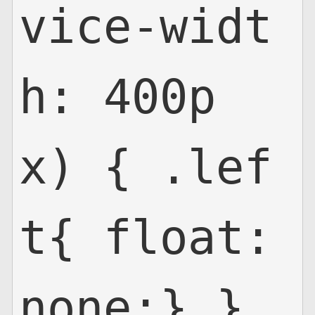
vice-widt
h: 400p
x) { .lef
t{ float:
none;} }