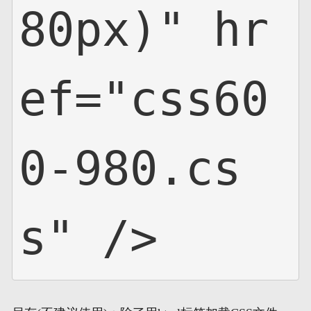
80px)" hr
ef="css60
0-980.cs
s" />