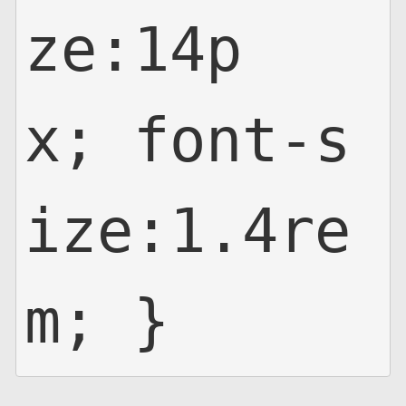
ze:14p
x; font-s
ize:1.4re
m; }