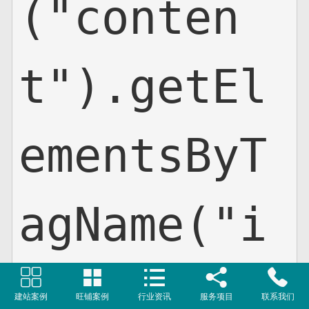
("conten
t").getEl
ementsByT
agName("i





mg");  im
建站案例
旺铺案例
行业资讯
服务项目
联系我们