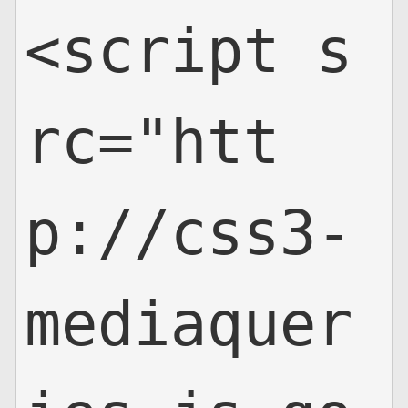
<script s
rc="htt
p://css3-
mediaquer