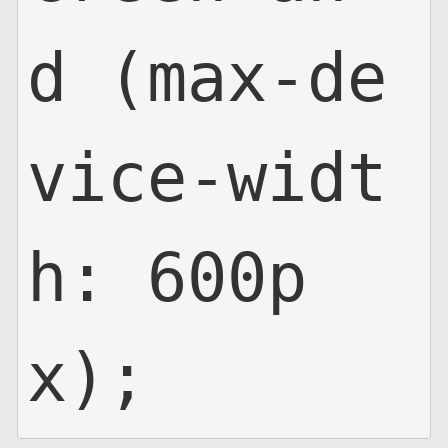
d (max-de
vice-widt
h: 600p
x);