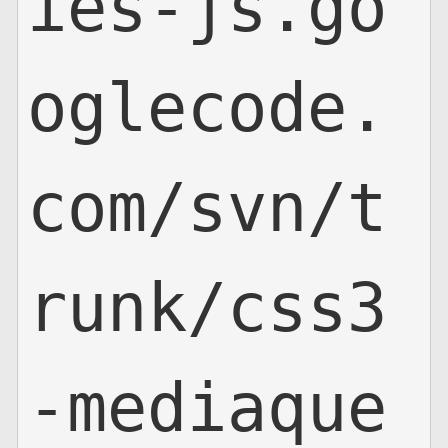
ies-js.go
oglecode.
com/svn/t
runk/css3
-mediaque