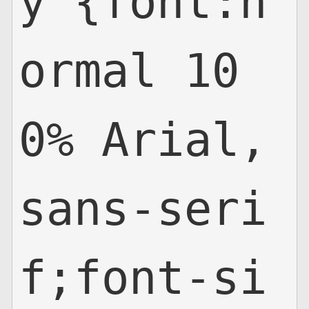
y {font:n
ormal 10
0% Arial,
sans-seri
f;font-si