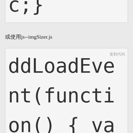
c;}
或使用js--imgSizer.js
复制代码
ddLoadEve
nt(functi
on() { va