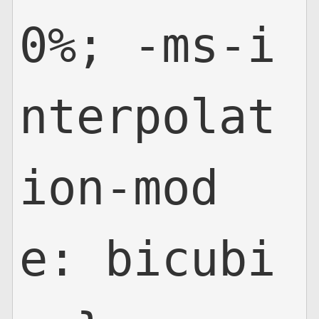
0%; -ms-i
nterpolat
ion-mod
e: bicubi