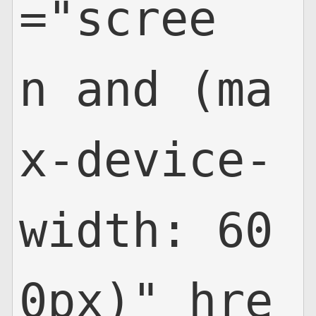
="scree
n and (ma
x-device-
width: 60
0px)" hre