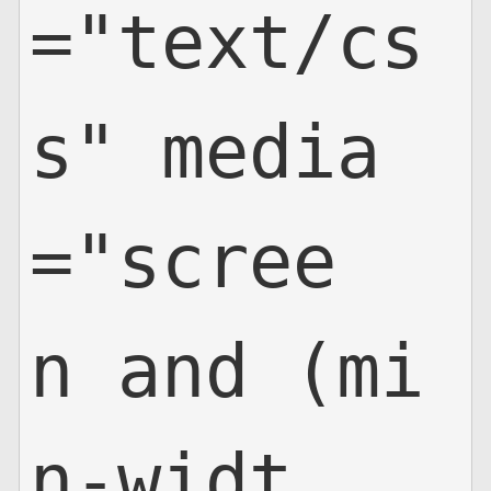
="text/cs
s" media
="scree
n and (mi
n-widt