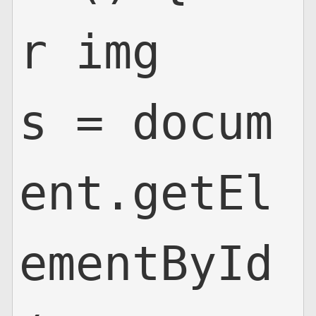
r img
s = docum
ent.getEl
ementById