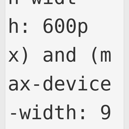
h: 600p
x) and (m
ax-device
-width: 9