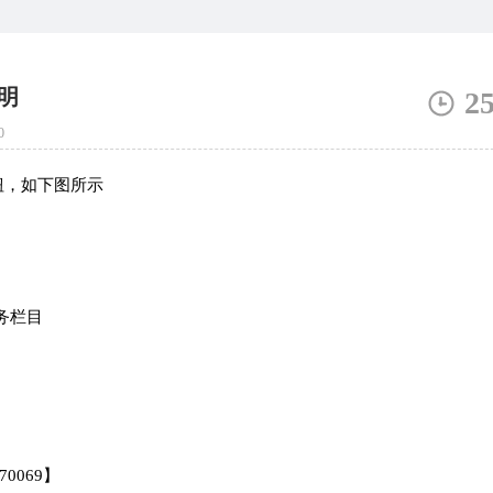
说明
2
0
钮，如下图所示
V服务栏目
0069】