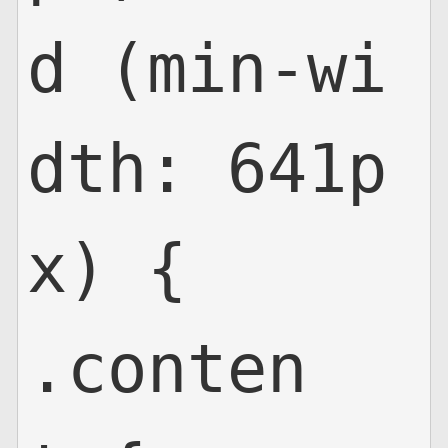
d (min-wi
dth: 641p
x) {

.conten