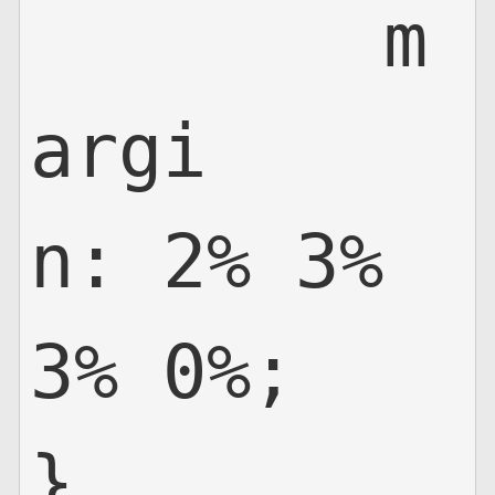
	m
argi
n: 2% 3% 
3% 0%;

}
