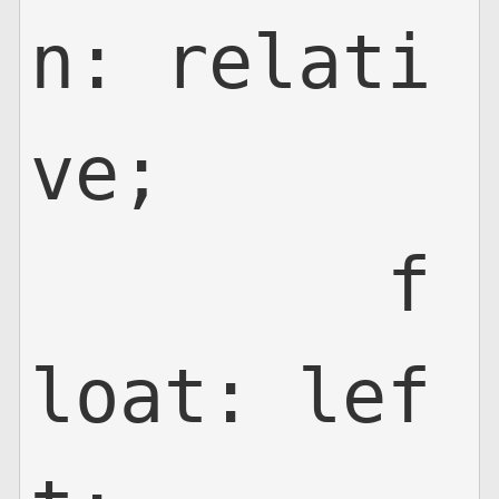
n: relati
ve;

	f
loat: lef