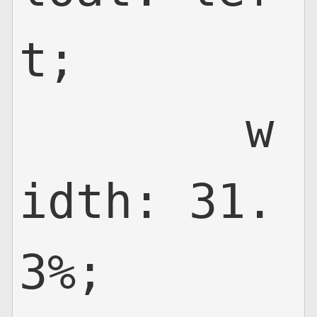
t;

	w
idth: 31.
3%;
