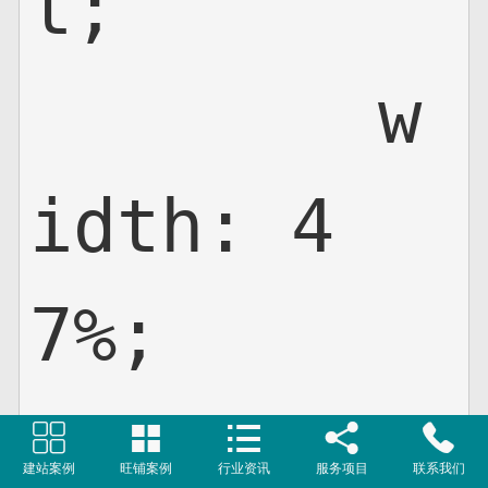
t;

	w
idth: 4
7%;

	m





建站案例
旺铺案例
行业资讯
服务项目
联系我们