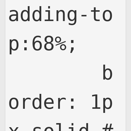
adding-to
p:68%;

	b
order: 1p