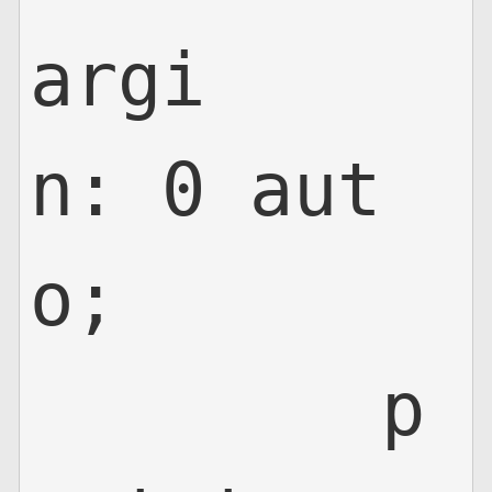
argi
n: 0 aut
o;

	p