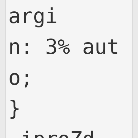
argi
n: 3% aut
o;

}
