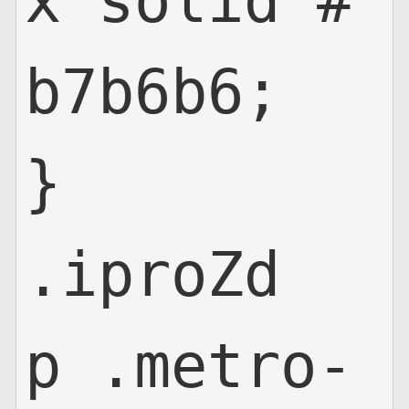
x solid #
b7b6b6;

}

.iproZd
p .metro-