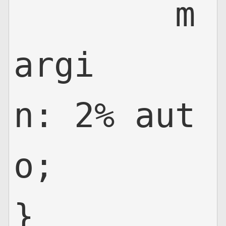
	m
argi
n: 2% aut
o;

}
