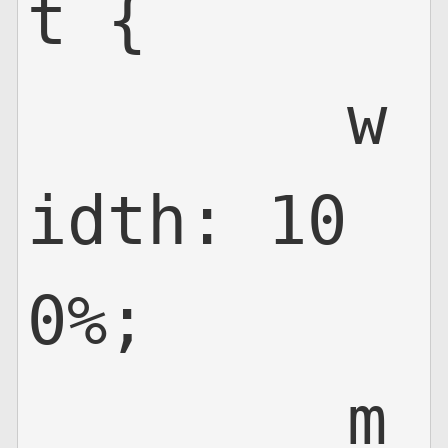
t {

	w
idth: 10
0%;

	m