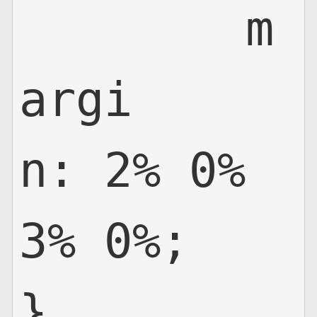
	m
argi
n: 2% 0% 
3% 0%;

}
