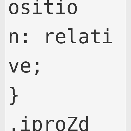
ositio
n: relati
ve;

}

.iproZd