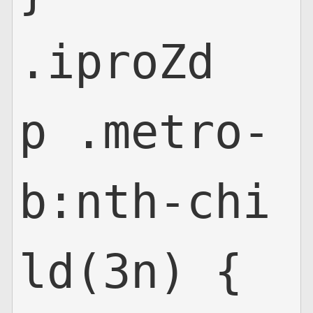
.iproZd
p .metro-
b:nth-chi
ld(3n) {
