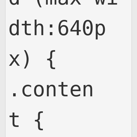
dth:640p
x) {

.conten
t {
