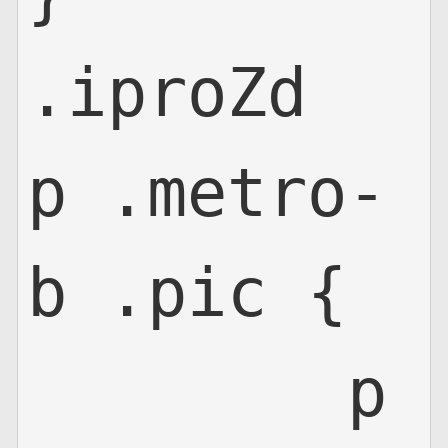
.iproZd
p .metro-
b .pic {

	p