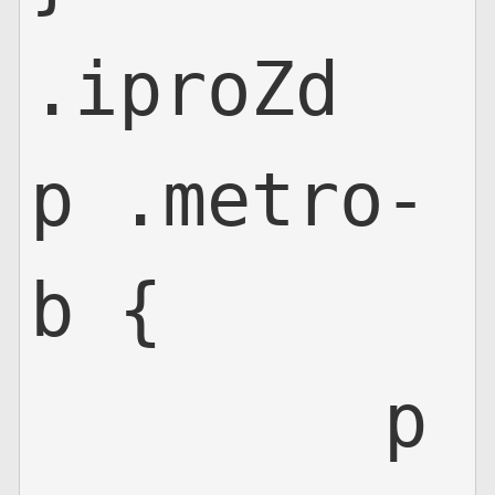
.iproZd
p .metro-
b {

	p