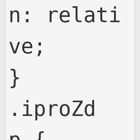
n: relati
ve;

}

.iproZd