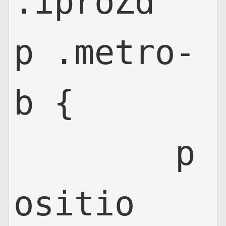
.iproZd
p .metro-
b {

	p
ositio