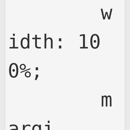
	w
idth: 10
0%;

	m
argi