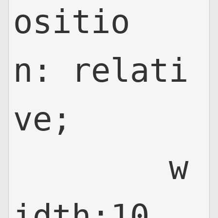
ositio
n: relati
ve;

	w
idth:10