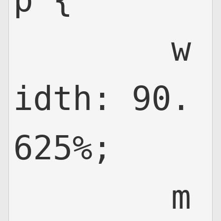
p {

	w
idth: 90.
625%;

	m