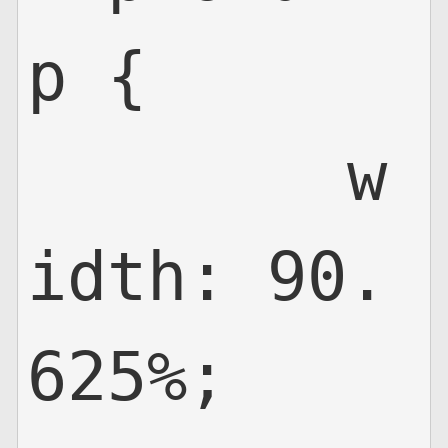
p {

	w
idth: 90.
625%;
