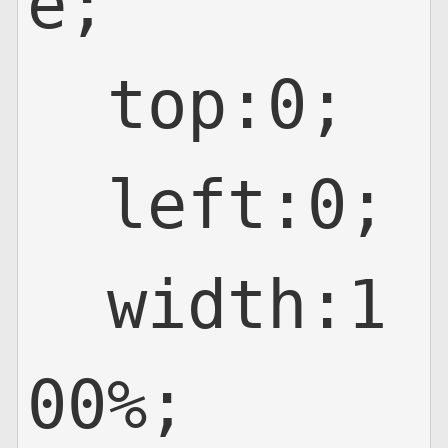
e;

  top:0;

  left:0;

  width:1
00%;
