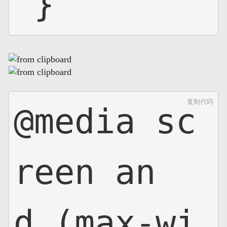
 }
复制代码
@media sc
reen an
d (max-wi