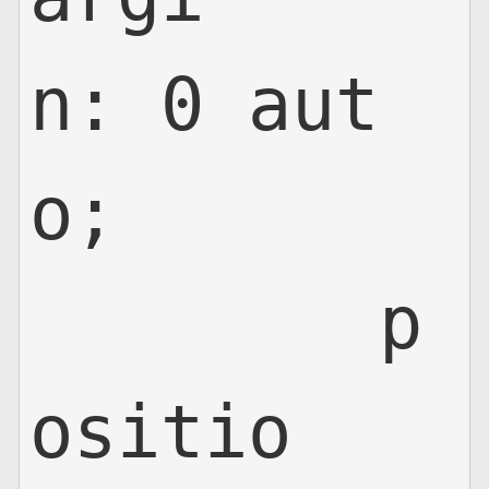
n: 0 aut
o;

	p
ositio