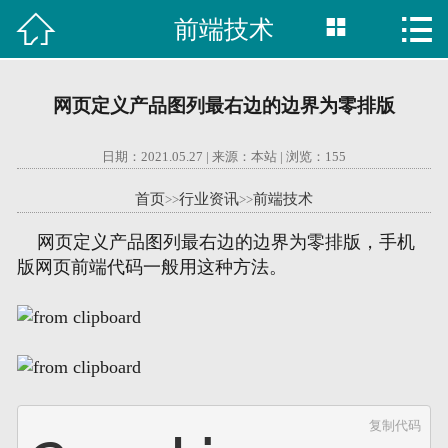



前端技术

首页
建站案例
网页定义产品图列最右边的边界为零排版
旺铺案例
日期：2021.05.27 | 来源：本站 | 浏览：
155
服务项目
首页
行业资讯
前端技术
>>
>>
行业资讯
网页定义产品图列最右边的边界为零排版，手机
版网页前端代码一般用这种方法。
关于我们
联系我们
51La
复制代码
域名查询