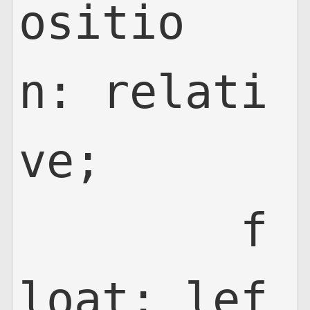
ositio
n: relati
ve;

	f
loat: lef