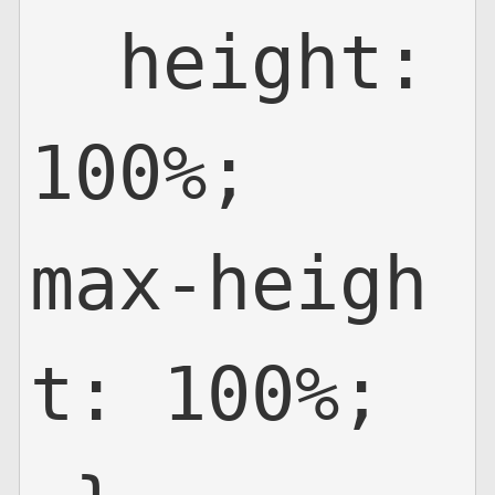
  height:
100%;

max-heigh
t: 100%;
