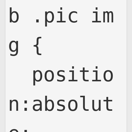
b .pic im
g {

  positio
n:absolut