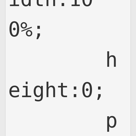
0%;

	h
eight:0;

	p