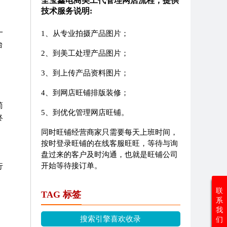
全宝鑫电商美工代管理网店流程，提供
技术服务说明:
一
1、从专业拍摄产品图片；
台
2、到美工处理产品图片；
3、到上传产品资料图片；
4、到网店旺铺排版装修；
简
5、到优化管理网店旺铺。
终
同时旺铺经营商家只需要每天上班时间，
按时登录旺铺的在线客服旺旺，等待与询
盘过来的客户及时沟通，也就是旺铺公司
开始等待接订单。
行
联
TAG 标签
系
我
搜索引擎喜欢收录
们