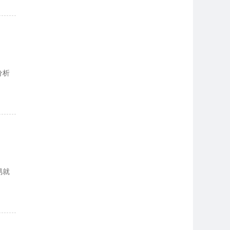
分析
易就