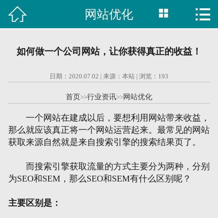



网站优化

首页
建站案例
如何做一个公司网站，让你获得真正的收益！
旺铺案例
日期：2020.07.02 | 来源：本站 | 浏览：
193
服务项目
首页
行业资讯
网站优化
>>
>>
行业资讯
一个网站在建成以后，要想利用网站带来收益，
那么就应该真正将一个网站运营起来。最常见的网站
关于我们
获取来源自然就是来自搜索引擎的搜索结果页了。
联系我们
而搜索引擎获取流量的方式主要分为两种，分别
为SEO和SEM，那么SEO和SEM有什么区别呢？
51La
主要区别是：
域名查询