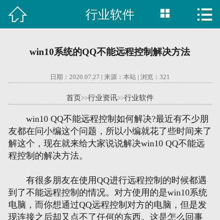



行业软件

首页
建站案例
win10系统的QQ不能远程控制解决方法
旺铺案例
日期：2020.07.27 | 来源：本站 | 浏览：
321
服务项目
首页
行业资讯
行业软件
>>
>>
行业资讯
win10 QQ不能远程控制如何解决?最近有不少朋
友都在问小编这个问题，所以小编就花了些时间来了
关于我们
解这个，现在就来给大家说说解决win10 QQ不能远
程控制的解决方法。
联系我们
有很多朋友在使用QQ进行远程控制的时候都遇
到了不能远程控制的情况。对方使用的是win10系统
51La
电脑，而你想通过QQ远程控制对方的电脑，但是发
现连接之后却又点不了任何的东西。这是怎么回事
域名查询