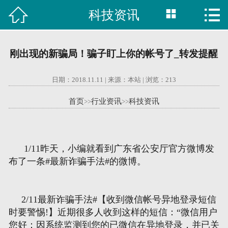



科技资讯

首页
建站案例
刚出现的新骗局！骗子盯上你的帐号了_转发提醒
旺铺案例
日期：2018.11.11 | 来源：本站 | 浏览：
213
服务项目
首页
行业资讯
科技资讯
>>
>>
行业资讯
关于我们
1/11昨天，小编就看到广东省公安厅官方微博发
布了一条#最新诈骗手法#的微博。
联系我们
2/11最新诈骗手法#【收到微信帐号异地登录短信
51La
时要警惕!】近期很多人收到这样的短信：“微信用户
您好：因系统监测到您的已微信在异地登录，并已关
域名查询