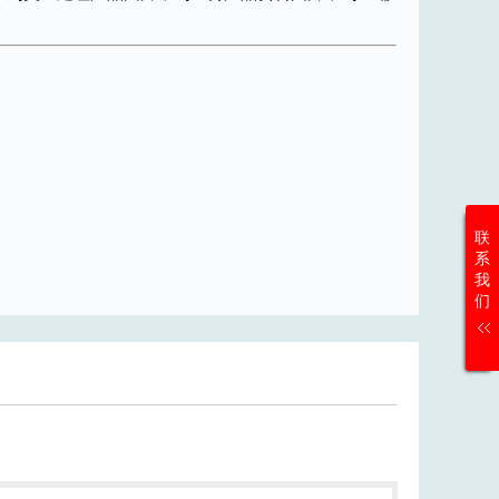
联
系
我
们