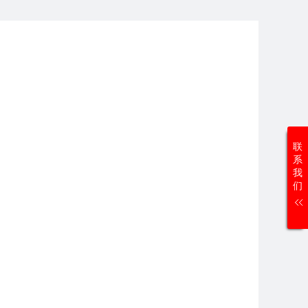
联
系
我
们