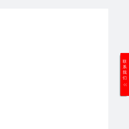
联
系
我
们