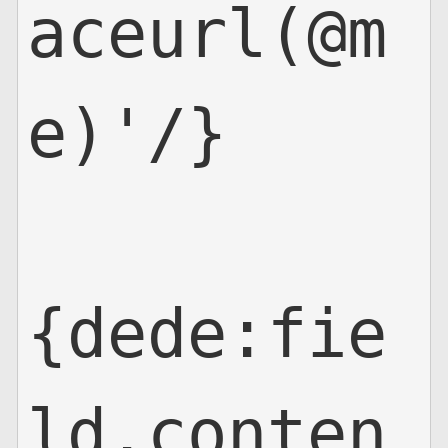
aceurl(@m
e)'/}

{dede:fie
ld.conten