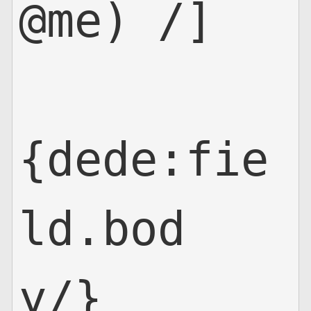
@me) /]

{dede:fie
ld.bod
y/}      