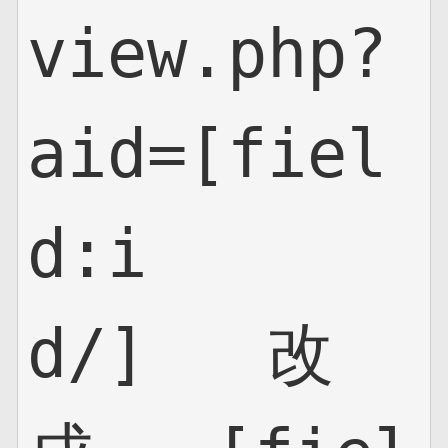
view.php?
aid=[fiel
d:i
d/]   改