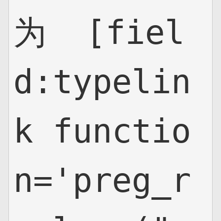
为  [fiel
d:typelin
k functio
n='preg_r