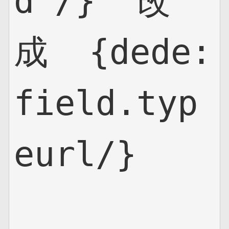
d'/}  改
成  {dede:
field.typ
eurl/}
