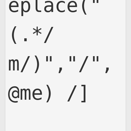
eplace("
(.*/
m/)","/",
@me) /]
