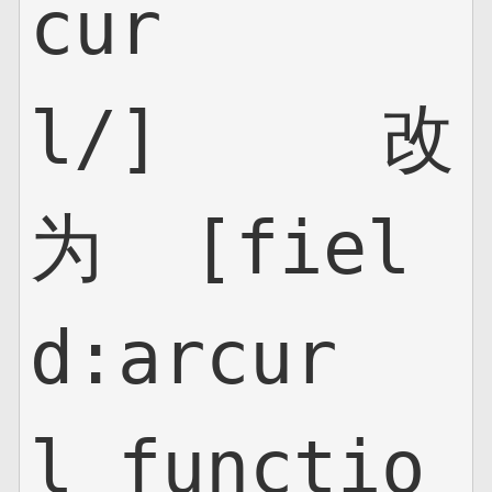
cur
l/]     改
为  [fiel
d:arcur
l functio