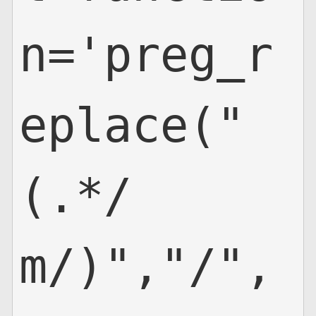
n='preg_r
eplace("
(.*/
m/)","/",