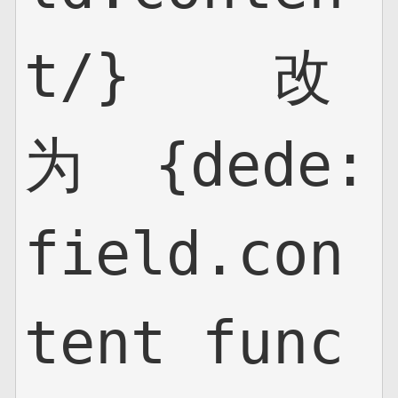
t/}    改
为  {dede:
field.con
tent func