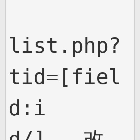
list.php?
tid=[fiel
d:i
d/]   改