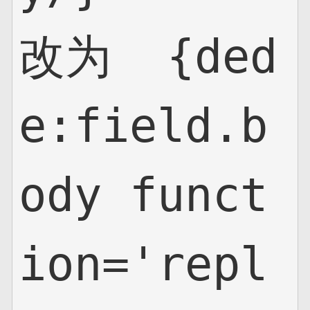
改为  {ded
e:field.b
ody funct
ion='repl