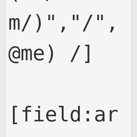
m/)","/",
@me) /]

[field:ar