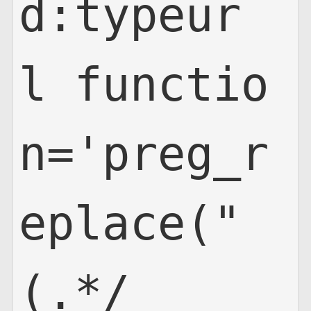
d:typeur
l functio
n='preg_r
eplace("
(.*/