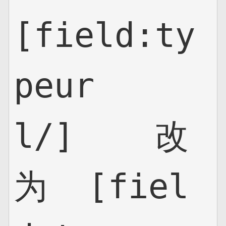
[field:ty
peur
l/]    改
为  [fiel