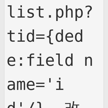
list.php?
tid={ded
e:field n
ame='i