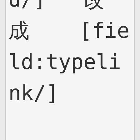
成    [fie
ld:typeli
nk/]
