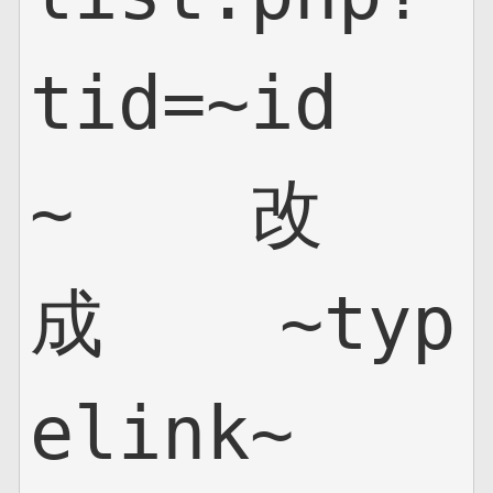
tid=~id
~    改
成    ~typ
elink~
