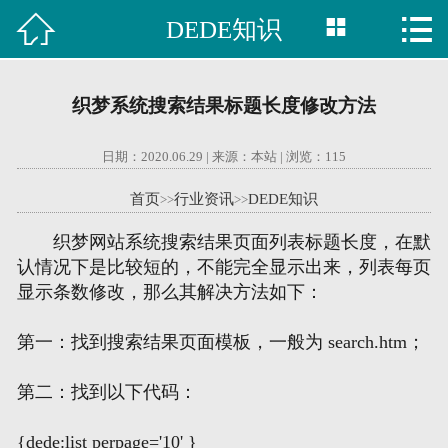



DEDE知识

首页
建站案例
织梦系统搜索结果标题长度修改方法
旺铺案例
日期：2020.06.29 | 来源：本站 | 浏览：
115
服务项目
首页
行业资讯
DEDE知识
>>
>>
行业资讯
织梦网站系统搜索结果页面列表标题长度，在默
认情况下是比较短的，不能完全显示出来，列表每页
关于我们
显示条数修改，那么其解决方法如下：
联系我们
第一：找到搜索结果页面模板，一般为 search.htm；
第二：找到以下代码：
51La
{dede:list perpage='10' }
域名查询